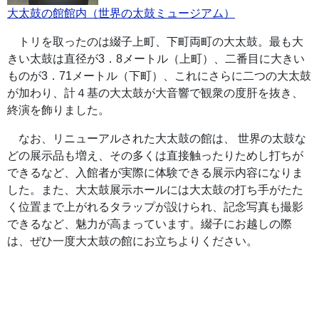
大太鼓の館館内（世界の太鼓ミュージアム）
トリを取ったのは綴子上町、下町両町の大太鼓。最も大
きい太鼓は直径が3．8メートル（上町）、二番目に大きい
ものが3．71メートル（下町）、これにさらに二つの大太鼓
が加わり、計４基の大太鼓が大音響で観衆の度肝を抜き、
終演を飾りました。
なお、リニューアルされた大太鼓の館は、 世界の太鼓な
どの展示品も増え、その多くは直接触ったりためし打ちが
できるなど、入館者が実際に体験できる展示内容になりま
した。また、大太鼓展示ホールには大太鼓の打ち手がたた
く位置まで上がれるタラップが設けられ、記念写真も撮影
できるなど、魅力が高まっています。綴子にお越しの際
は、ぜひ一度大太鼓の館にお立ちよりください。