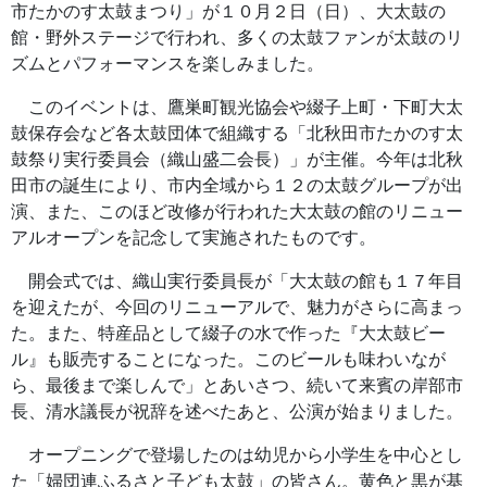
市たかのす太鼓まつり」が１０月２日（日）、大太鼓の
館・野外ステージで行われ、多くの太鼓ファンが太鼓のリ
ズムとパフォーマンスを楽しみました。
このイベントは、鷹巣町観光協会や綴子上町・下町大太
鼓保存会など各太鼓団体で組織する「北秋田市たかのす太
鼓祭り実行委員会（織山盛二会長）」が主催。今年は北秋
田市の誕生により、市内全域から１２の太鼓グループが出
演、また、このほど改修が行われた大太鼓の館のリニュー
アルオープンを記念して実施されたものです。
開会式では、織山実行委員長が「大太鼓の館も１７年目
を迎えたが、今回のリニューアルで、魅力がさらに高まっ
た。また、特産品として綴子の水で作った『大太鼓ビー
ル』も販売することになった。このビールも味わいなが
ら、最後まで楽しんで」とあいさつ、続いて来賓の岸部市
長、清水議長が祝辞を述べたあと、公演が始まりました。
オープニングで登場したのは幼児から小学生を中心とし
た「婦団連ふるさと子ども太鼓」の皆さん。黄色と黒が基