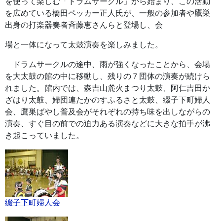
を使って楽しむ「ドラムサークル」から始まり、この活動
を広めている橋田ペッカー正人氏が、一般の参加者や鷹巣
出身の打楽器奏者斉藤恵さんらと登場し、会
場と一体になって太鼓演奏を楽しみました。
ドラムサークルの途中、雨が強くなったことから、会場
を大太鼓の館の中に移動し、残りの７団体の演奏が続けら
れました。館内では、森吉山麓火まつり太鼓、阿仁吉田か
ざはり太鼓、婦団連たかのすふるさと太鼓、綴子下町婦人
会、鷹巣ばやし普及会がそれぞれの持ち味を出しながらの
演奏、すぐ目の前での迫力ある演奏などに大きな拍手が沸
き起こっていました。
綴子下町婦人会