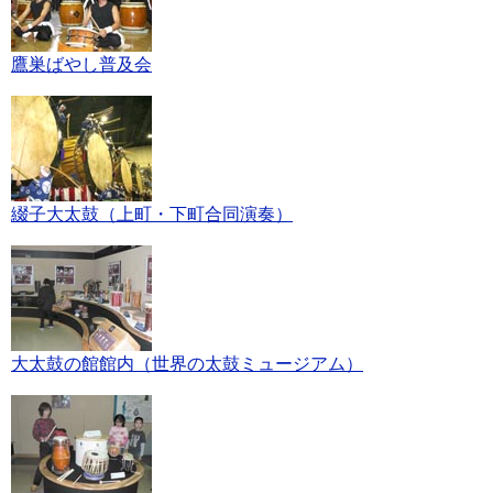
鷹巣ばやし普及会
綴子大太鼓（上町・下町合同演奏）
大太鼓の館館内（世界の太鼓ミュージアム）