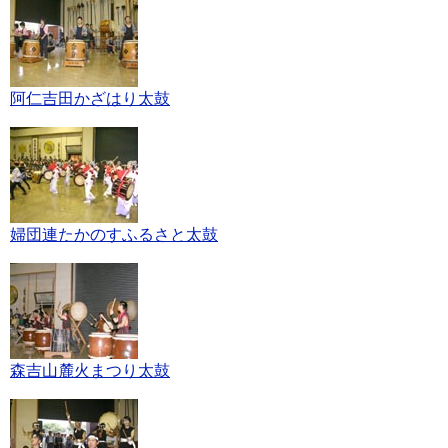
阿仁吉田かざはり太鼓
婦団連たかのすふるさと太鼓
森吉山麓火まつり太鼓