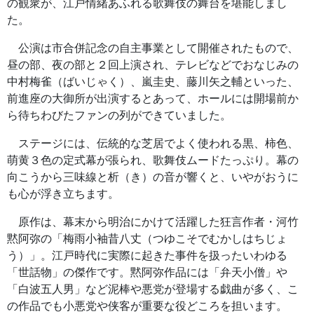
の観衆が、江戸情緒あふれる歌舞伎の舞台を堪能しまし
た。
公演は市合併記念の自主事業として開催されたもので、
昼の部、夜の部と２回上演され、テレビなどでおなじみの
中村梅雀（ばいじゃく）、嵐圭史、藤川矢之輔といった、
前進座の大御所が出演するとあって、ホールには開場前か
ら待ちわびたファンの列ができていました。
ステージには、伝統的な芝居でよく使われる黒、柿色、
萌黄３色の定式幕が張られ、歌舞伎ムードたっぷり。幕の
向こうから三味線と析（き）の音が響くと、いやがおうに
も心が浮き立ちます。
原作は、幕末から明治にかけて活躍した狂言作者・河竹
黙阿弥の「梅雨小袖昔八丈（つゆこそでむかしはちじょ
う）」。江戸時代に実際に起きた事件を扱ったいわゆる
「世話物」の傑作です。黙阿弥作品には「弁天小僧」や
「白波五人男」など泥棒や悪党が登場する戯曲が多く、こ
の作品でも小悪党や侠客が重要な役どころを担います。