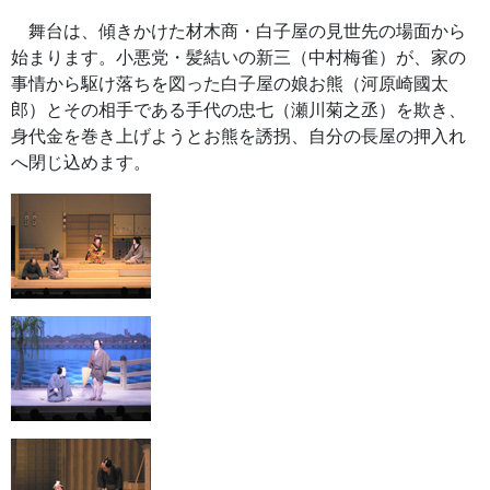
舞台は、傾きかけた材木商・白子屋の見世先の場面から
始まります。小悪党・髪結いの新三（中村梅雀）が、家の
事情から駆け落ちを図った白子屋の娘お熊（河原崎國太
郎）とその相手である手代の忠七（瀬川菊之丞）を欺き、
身代金を巻き上げようとお熊を誘拐、自分の長屋の押入れ
へ閉じ込めます。