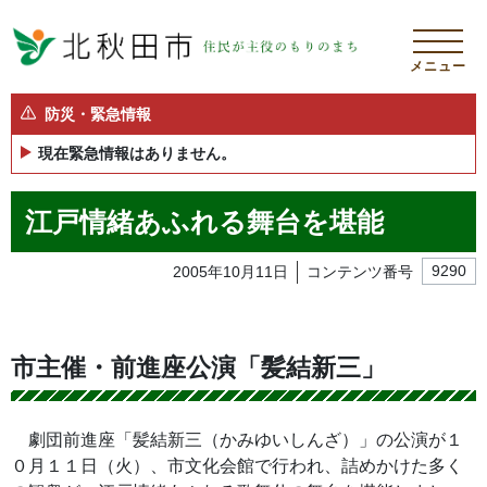
メニュー
防災・緊急情報
現在緊急情報はありません。
江戸情緒あふれる舞台を堪能
2005年10月11日
コンテンツ番号
9290
市主催・前進座公演「髪結新三」
劇団前進座「髪結新三（かみゆいしんざ）」の公演が１
０月１１日（火）、市文化会館で行われ、詰めかけた多く