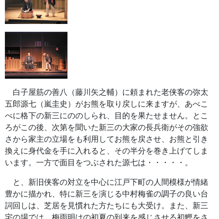
白子屋筋の善八（藤川矢之輔）に頼まれた老侠客の弥太
五郎源七（嵐圭史）がお熊を取り戻しに来ますが、あべこ
べに格下の新三にののしられ、目的を果たせません。とこ
ろがこの後、次第を聞いた新三の大家の長兵衛がその強欲
さから家主の立場をも利用してお熊を戻させ、お熊と引き
換えに身代金を手に入れると、その半分を巻き上げてしま
います。一方で面目をつぶされた源七は・・・・・。
と、新旧侠客の対立を中心に江戸下町の人間模様が情緒
豊かに描かれ、特に新三を演じる中村梅雀の調子の良い台
詞回しは、芝居を見慣れた方たちにも大受け。また、新三
宅の場では、梅雨明けの初夏の到来を感じさせる初鰹をさ