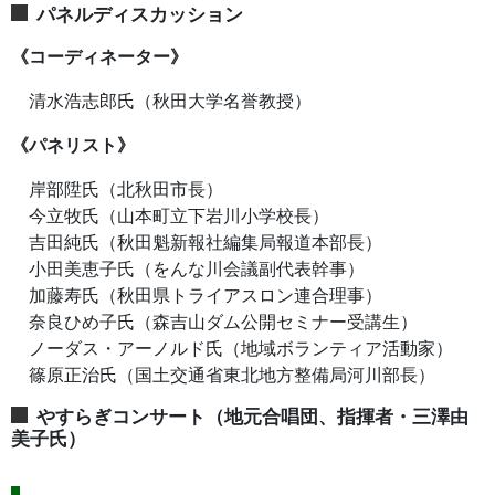
パネルディスカッション
《コーディネーター》
清水浩志郎氏（秋田大学名誉教授）
《パネリスト》
岸部陞氏（北秋田市長）
今立牧氏（山本町立下岩川小学校長）
吉田純氏（秋田魁新報社編集局報道本部長）
小田美恵子氏（をんな川会議副代表幹事）
加藤寿氏（秋田県トライアスロン連合理事）
奈良ひめ子氏（森吉山ダム公開セミナー受講生）
ノーダス・アーノルド氏（地域ボランティア活動家）
篠原正治氏（国土交通省東北地方整備局河川部長）
やすらぎコンサート（地元合唱団、指揮者・三澤由
美子氏）