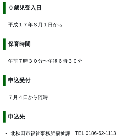
０歳児受入日
平成１７年８月１日から
保育時間
午前７時３０分〜午後６時３０分
申込受付
７月４日から随時
申込先
北秋田市福祉事務所福祉課 TEL:0186-62-1113