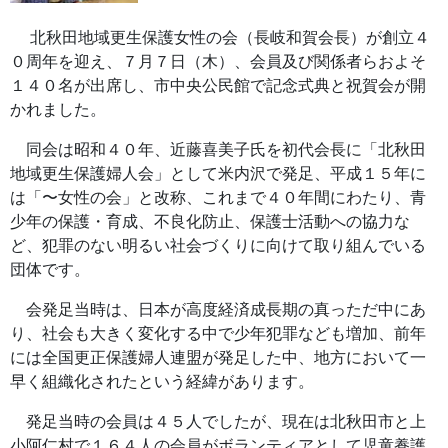
北秋田地域更生保護女性の会（長岐和賀会長）が創立４
０周年を迎え、７月７日（木）、会員及び関係者らおよそ
１４０名が出席し、市中央公民館で記念式典と祝賀会が開
かれました。
同会は昭和４０年、近藤喜美子氏を初代会長に「北秋田
地域更生保護婦人会」として米内沢で発足、平成１５年に
は「〜女性の会」と改称、これまで４０年間にわたり、青
少年の保護・育成、不良化防止、保護士活動への協力な
ど、犯罪のない明るい社会づくりに向けて取り組んでいる
団体です。
会発足当時は、日本が高度経済成長期の真っただ中にあ
り、社会も大きく変化する中で少年犯罪なども増加、前年
には全国更正保護婦人連盟が発足した中、地方において一
早く組織化されたという経緯があります。
発足当時の会員は４５人でしたが、現在は北秋田市と上
小阿仁村で１６４人の会員がボランティアとして児童養護