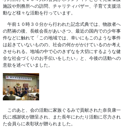
施設や刑務所への訪問、チャリティバザー、子育て支援活
動など様々な活動を行っています。
午前１０時３０分から行われた記念式典では、物故者へ
の黙祷の後、長岐会長があいさつ、最近の国内での少年事
件などに触れて「この地域では、幸いにもこのような事件
は起きていないものの、社会の何かがかけているのか考え
させられる。地域の中で心のきずなを大切にするような健
全な社会づくりのお手伝いをしたい」と、今後の活動への
意欲を述べていました。
このあと、会の活動に家族ぐるみで貢献された奈良康一
氏に感謝状が贈呈され、また長年にわたり活動に尽力され
た会員らに表彰状が贈られました。