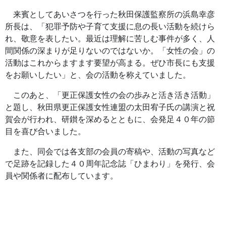
来賓としてあいさつを行った秋田保護監察所の浜島幸彦
所長は、「犯罪予防や子育て支援に息の長い活動を続けら
れ、敬意を表したい。最近は理解に苦しむ事件が多く、人
間関係の深まりが足りないのではないか。「女性の会」の
活動はこれからますます要望が高まる。ぜひ市長にも支援
をお願いしたい」と、会の活動を称えていました。
このあと、「更正保護女性の会の歩みと活き活き活動」
と題し、秋田県更正保護女性連盟の太田宥子氏の講演と祝
賀会が行われ、研鑚を深めるとともに、会発足４０年の節
目を喜び合いました。
また、同会では各支部の会員の寄稿や、活動の写真など
で足跡を記録した４０周年記念誌「ひまわり」を発行、会
員や関係者に配布しています。