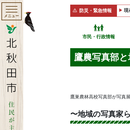
現
防災・緊急情報
メニュー
市民・行政情報
鷹農写真部と
鷹巣農林高校写真部が写真
〜地域の写真家