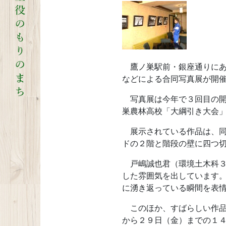
鷹ノ巣駅前・銀座通りにあ
などによる合同写真展が開
写真展は今年で３回目の開
巣農林高校「大綱引き大会
展示されている作品は、同
ドの２階と階段の壁に四つ
戸嶋誠也君（環境土木科３
した雰囲気を出しています
に湧き返っている瞬間を表
このほか、すばらしい作品
から２９日（金）までの１