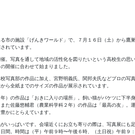
る市の施設「げんきワールド」で、７月１６日（土）から鷹巣
催されています。
催。写真を通して地域の活性化を図りたいという高校生の思い
」の開催に合わせて始まりました。
校写真部の作品に加え、宮野明義氏、関邦夫氏などプロの写真
切から全紙までのサイズの作品が展示されています。
年）の作品は「おきに入りの場所」。飼い猫がバケツに下半身
。また佐藤悠輔君（農業科学科２年）の作品は「最高の友」。
情豊かにとらえています。
がいっぱいです。会場近くにお立ち寄りの際は、写真展にも足
４日間。時間は（平）午前９時〜午後６時、（土日祝）午前９