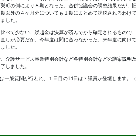
鷹巣町の例により８期となった。合併協議会の調整結果だが、
納期以外の４ヶ月分についても１期にまとめて課税されるわけ
めました。
比べて少ない、繰越金は決算が済んでから確定されるもので、
見直しが必要だが、今年度は間に合わなかった。来年度に向け
しました。
、介護サービス事業特別会計など各特別会計などの議案説明及
終了しました。
では一般質問が行われ、１日目の14日は７議員が登壇します。