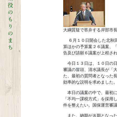
大綱質疑で答弁する岸部市
６月１０日開会した北秋田
算ほかの予算案２６議案、
告及び請願６議案が上程さ
今日１３日は、１０日の日
審議の冒頭、清水議長が「
た、最初の質問者となった
効率的な説明を求めました
本日の議案の中で、最初に
「不均一課税方式」を採用
件を整えたい。国保運営審
また、納期が８期となった