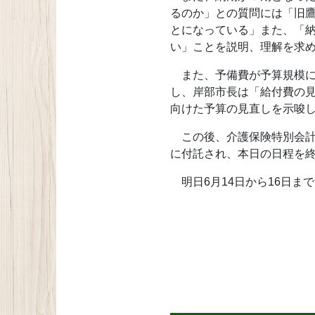
るのか」との質問には「旧
とになっている」また、「
い」ことを説明、理解を求
また、予備費が予算規模に
し、岸部市長は「給付費の
向けた予算の見直しを示唆
この後、介護保険特別会計
に付託され、本日の日程を
明日6月14日から16日ま