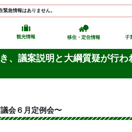
在緊急情報はありません。
観光情報
移住・定住情報
子
続き、議案説明と大綱質疑が行わ
市議会６月定例会〜