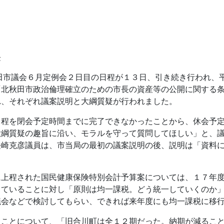
長
市議会６月定例会２日目の日程が１３日、引き続き行われ、平
「北秋田市政治倫理確立のための市長の資産等の公開に関する
れ、それぞれ議案説明と大綱質疑が行われました。
程を閉会予定時間までに完了できなかったことから、休会予定
大綱質疑の趣旨に沿い、モラルを守って質問してほしい」と、
長崎克彦議員は、市当局の最初の議案説明の後、説明は「資料
。
上程された国民健康保険特別会計予算案については、１７年度
していることに対し「原則は均一課税。どう統一していくのか
議会などで検討してもらい、できれば来年度にも均一課税に移
ことについて、「旧合川町は全１２期だった。納期が減ること