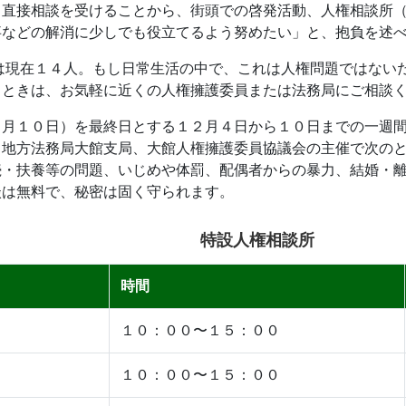
、直接相談を受けることから、街頭での啓発活動、人権相談所
事などの解消に少しでも役立てるよう努めたい」と、抱負を述
現在１４人。もし日常生活の中で、これは人権問題ではないだ
るときは、お気軽に近くの人権擁護委員または法務局にご相談
月１０日）を最終日とする１２月４日から１０日までの一週間
地方法務局大館支局、大館人権擁護委員協議会の主催で次のと
続・扶養等の問題、いじめや体罰、配偶者からの暴力、結婚・
談は無料で、秘密は固く守られます。
特設人権相談所
時間
１０：００〜１５：００
１０：００〜１５：００