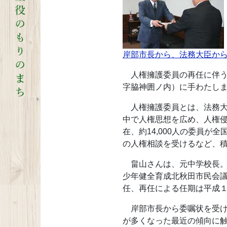
岸部市長から、法務大臣から
人権擁護委員の再任に伴う
字脇神囲ノ内）に手わたし
人権擁護委員とは、法務大
中で人権思想を広め、人権
在、約14,000人の委員
の人権相談を受けるなど、
畠山さんは、元中学校長。
少年健全育成北秋田市民会
任、再任による任期は平成
岸部市長から委嘱状を受け
が多くなった最近の傾向に