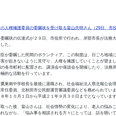
の人権擁護委員の委嘱状を受け取る畠山忠明さん（29日、市
委嘱状の伝達式が２９日、市役所で行われ、岸部市長が法務大
ました。
臣が委嘱した民間のボランティア。この制度は、日ごろ地域に
侵害が起きないように見守り、人権を擁護していくことが望ま
が全国の各市町村に配置され、講演会や座談会を開催したり、法
積極的な活動を行っています。
鷹巣南中学校長を最後に退職され、社会福祉法人県北報公会理
議常任委員、北秋田市公民館運営審議委員などを務められてい
１８年１０月１日から平成２１年９月３０日までとなっていま
取った後、畠山さんは、社会情勢の変化により、老人の悩みご
触れながら、「悩み事を相談される方々にとっては、話を聴い