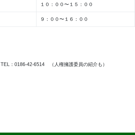
１０：００〜１５：００
９：００〜１６：００
：0186-42-6514 （人権擁護委員の紹介も）