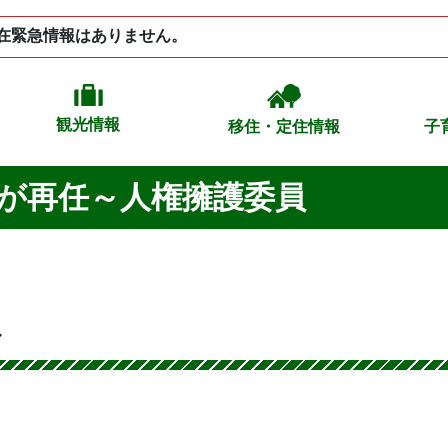
在緊急情報はありません。
観光情報
移住・定住情報
子
が再任～人権擁護委員
〜