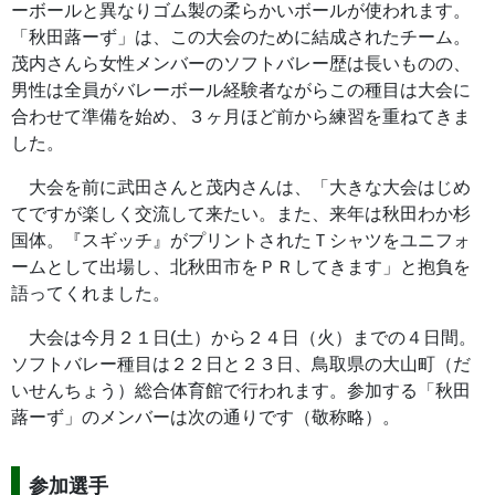
ーボールと異なりゴム製の柔らかいボールが使われます。
「秋田蕗ーず」は、この大会のために結成されたチーム。
茂内さんら女性メンバーのソフトバレー歴は長いものの、
男性は全員がバレーボール経験者ながらこの種目は大会に
合わせて準備を始め、３ヶ月ほど前から練習を重ねてきま
した。
大会を前に武田さんと茂内さんは、「大きな大会はじめ
てですが楽しく交流して来たい。また、来年は秋田わか杉
国体。『スギッチ』がプリントされたＴシャツをユニフォ
ームとして出場し、北秋田市をＰＲしてきます」と抱負を
語ってくれました。
大会は今月２１日(土）から２４日（火）までの４日間。
ソフトバレー種目は２２日と２３日、鳥取県の大山町（だ
いせんちょう）総合体育館で行われます。参加する「秋田
蕗ーず」のメンバーは次の通りです（敬称略）。
参加選手