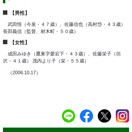
【男性】
武田悟（今泉・４７歳）、佐藤信也（高村岱・４３歳）
長田義信（監督、材木町・５０歳）
【女性】
成田みゆき（鷹巣字愛宕下・４３歳）、佐藤栄子（坊
沢・４１歳） 茂内より子（栄・５５歳）
（2006.10.17）