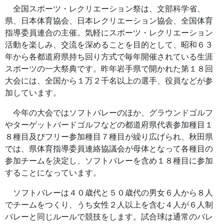
全国スポーツ・レクリエーション祭は、文部科学省、
県、日本体育協会、日本レクリエーション協会、全国体育
指導委員連合の主催。気軽にスポーツ・レクリエーション
活動を楽しみ、交流を深めることを目的として、昭和６３
年から各都道府県持ち回り方式で毎年開催されている生涯
スポーツの一大祭典です。昨年岩手県で開かれた第１８回
大会には、全国から１万２千名以上の選手、役員などが参
加しています。
今年の大会ではソフトバレーのほか、グラウンドゴルフ
やターゲットバードゴルフなどの都道府県代表参加種目１
８種目及びフリー参加種目７種目が繰り広げられ、秋田県
では、県体育指導委員連絡協議会が母体となって各種目の
参加チームを決定し、ソフトバレーを含め１８種目に参加
することになっています。
ソフトバレーは４０歳代と５０歳代の男女６人から８人
でチームをつくり、うち女性２人以上を含む４人が６人制
バレーと同じルールで競技をします。試合球は通常のバレ