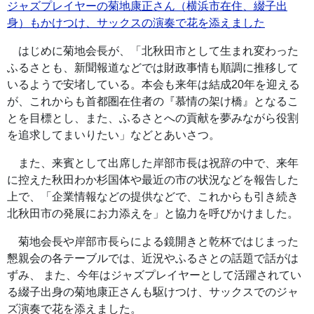
ジャズプレイヤーの菊地康正さん（横浜市在住、綴子出
身）もかけつけ、サックスの演奏で花を添えました
はじめに菊地会長が、「北秋田市として生まれ変わった
ふるさとも、新聞報道などでは財政事情も順調に推移して
いるようで安堵している。本会も来年は結成20年を迎える
が、これからも首都圏在住者の『慕情の架け橋』となるこ
とを目標とし、また、ふるさとへの貢献を夢みながら役割
を追求してまいりたい」などとあいさつ。
また、来賓として出席した岸部市長は祝辞の中で、来年
に控えた秋田わか杉国体や最近の市の状況などを報告した
上で、「企業情報などの提供などで、これからも引き続き
北秋田市の発展にお力添えを」と協力を呼びかけました。
菊地会長や岸部市長らによる鏡開きと乾杯ではじまった
懇親会の各テーブルでは、近況やふるさとの話題で話がは
ずみ、 また、今年はジャズプレイヤーとして活躍されてい
る綴子出身の菊地康正さんも駆けつけ、サックスでのジャ
ズ演奏で花を添えました。