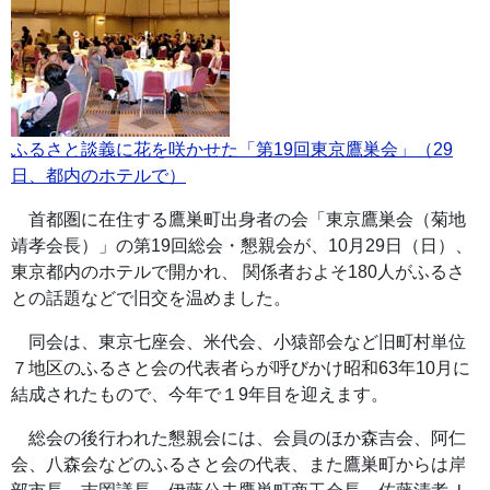
ふるさと談義に花を咲かせた「第19回東京鷹巣会」（29
日、都内のホテルで）
首都圏に在住する鷹巣町出身者の会「東京鷹巣会（菊地
靖孝会長）」の第19回総会・懇親会が、10月29日（日）、
東京都内のホテルで開かれ、 関係者およそ180人がふるさ
との話題などで旧交を温めました。
同会は、東京七座会、米代会、小猿部会など旧町村単位
７地区のふるさと会の代表者らが呼びかけ昭和63年10月に
結成されたもので、今年で１9年目を迎えます。
総会の後行われた懇親会には、会員のほか森吉会、阿仁
会、八森会などのふるさと会の代表、また鷹巣町からは岸