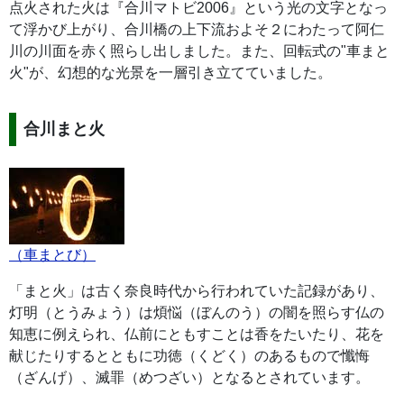
点火された火は『合川マトビ2006』という光の文字となっ
て浮かび上がり、合川橋の上下流およそ２にわたって阿仁
川の川面を赤く照らし出しました。また、回転式の"車まと
火"が、幻想的な光景を一層引き立てていました。
合川まと火
（車まとび）
「まと火」は古く奈良時代から行われていた記録があり、
灯明（とうみょう）は煩悩（ぼんのう）の闇を照らす仏の
知恵に例えられ、仏前にともすことは香をたいたり、花を
献じたりするとともに功徳（くどく）のあるもので懺悔
（ざんげ）、滅罪（めつざい）となるとされています。