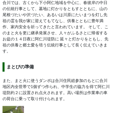
合川では、古くから下小阿仁地域を中心に、春彼岸の中日
の伝統行事として、墓地に灯かりをともすとともに、山の
尾根づたいや沢づたい、あるいは川原にたいまつを灯し先
祖の霊を我が家に迎えてもてなし、供養とともに豊年満
作、家内安全を祈ってきたと言われています。 そして、こ
のまと火を更に継承発展させ、人々がふるさとに帰省する
お盆の１４日夜に阿仁川堤防に 延々と灯かりをともし、先
祖の供養と郷土愛を培う伝統行事として長く伝えていきま
す。
まとびの準備
また、まと火に使うダンポは合川住民総参加のもとに合川
地区内全世帯で1個ずつ作られ、中学生の協力を得て阿仁川
堤防約２に設置され点火されます。高い場所は作業車の車
の荷台に乗って取り付けられます。