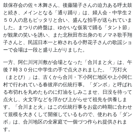
鼓保存会の佐々木舞さん、後藤陽子さんの迫力ある呼太鼓
と続き、メインとなる「通り踊り」は、婦人会・中学生２
５０人の息もピッタリと合い、盛んな拍手が送られていま
した。まつりの終盤は、ゆかいな仮装で踊る「タント節」
が観衆の笑いを誘い、また北秋田市出身のモノマネ歌手翔
子さんと、民謡日本一と称される小野花子さんの歌謡ショ
ーで会場は一段と盛り上がりました。
一方、阿仁川河川敷が会場となった「合川まと火」は、午
後７時３０分に中学生の手で点火されました。「万灯火
（まとび）」は、古くから合川・下小阿仁地区や上小阿仁
村で行われている春彼岸の伝統行事。「ダンボ」と呼ばれ
る布切れを丸めたものに灯油をしみこませ、日没を待って
点火し、火文字などを浮かび上がらせて祖先を供養しま
す。「合川まと火」はこの伝統行事をお盆の時期に合わせ
て規模を大きくして開催しているもので、使われる「ダン
ボ」は、合川地区の全家庭で一個づつ作られ提供されま
す。