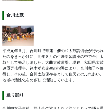
合川太鼓
平成元年６月、合川町で県連主催の和太鼓講習会が行われ
たのをきっかけに、同年８月の生涯学習講座の中で合川太
鼓として発足しました。大曲太鼓道場、現在、秋田県太鼓
連盟専務理事、鈴木孝喜先生の指導により、合川囃子を修
得し、その後、合川太鼓保存会として住民とのふれあい、
地域の活性化をめざして活動しています。
通り踊り
合川中女子生徒、婦人会の皆さんなど約２５０人で踊る通