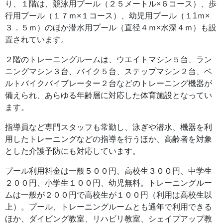
り、１階は、競泳用プール（２５メートル×６コース）、歩
行用プール（１７ｍ×１コース）、幼児用プール（１1ｍ×
３．５ｍ）のほか潜水用プール（直径４ｍ×水深４ｍ）も設
置されています。
２階のトレーニングルームは、ウエイトマシン５台、ラン
ニングマシン３台、バイク５台、ステップマシン２台、ベ
ルトバイクバイブレーター２台などのトレーニング機器が
備えられ、あらゆる年齢層に対応した体育施設となってい
ます。
指導員など専門スタッフも常勤し、泳ぎや潜水、機器を利
用したトレーニングなどの指導を行うほか、高齢者を対象
とした介護予防にも対応しています。
プール利用料金は一般５００円、高校生３００円、中学生
２００円、小学生１００円、幼児無料。トレーニングルー
ムは一般が２００円で高校生が１００円（利用は高校生以
上）。プール、トレーニングルームとも通年で利用できる
ほか、ダイビング教室、リハビリ教室、シェイプアップ教