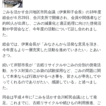
ごみを活かす合川地区市民会議（伊東和子会長）の18年度
総会が６月29日、合川支所で開催され、会員や関係者など
約80人が出席し、ごみの減量化と適正処理に向けた啓発活
動や学習会など、今年度の活動について話し合われまし
た。
総会では、伊東会長が「みなさんから活発な意見を頂き、
今年度もより一層充実した活動を進めていきたい」とあい
さつ。
続いて岸部市長が「古紙リサイクルやごみの分別の啓発活
動、カラス対策のごみ袋の試験採用など、ごみの問題に関
して本来ならば行政がやるべき事を、皆さんが率先してや
ってくれるのでありがたい。感謝している」と述べまし
た。
同会は平成４年に｢ごみを活かす合川町民会議｣として発
足。これまでに、古紙リサイクルや紙ひもの利用推進、ご