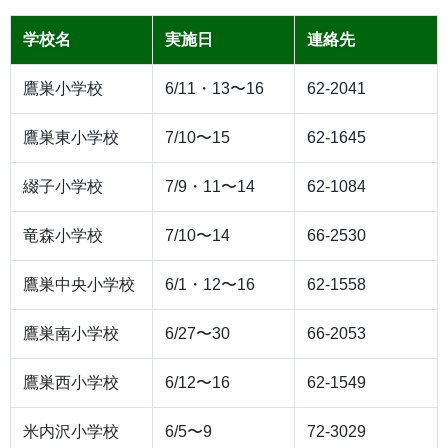
学校名
実施日
連絡先
鷹巣小学校
6/11・13〜16
62-2041
鷹巣東小学校
7/10〜15
62-1645
綴子小学校
7/9・11〜14
62-1084
竜森小学校
7/10〜14
66-2530
鷹巣中央小学校
6/1・12〜16
62-1558
鷹巣南小学校
6/27〜30
66-2053
鷹巣西小学校
6/12〜16
62-1549
米内沢小学校
6/5〜9
72-3029