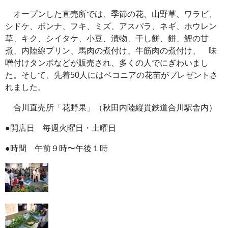
オープンした直売所では、季節の花、山野草、ワラビ、
シドケ、ボンナ、フキ、ミズ、アスパラ、ネギ、ホウレン
草、キク、シイタケ、小豆、漬物、干し餅、餅、鯉の甘
煮、内陸線プリン、馬肉の煮付け、牛筋肉の煮付け、 味
噌付けタンポなどが販売され、多くの人でにぎわいまし
た。そして、先着50人にはベコニアの花苗がプレゼントさ
れました。
合川直売所「花野果」（秋田内陸縦貫鉄道合川駅舎内）
●開店日 毎週火曜日・土曜日
●時間 午前９時〜午後１時