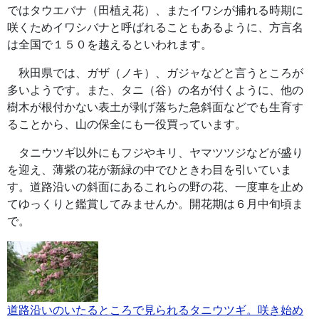
ではタウエバナ（田植え花）、またイワシが捕れる時期に
咲くためイワシバナと呼ばれることもあるように、方言名
は全国で１５０を越えるといわれます。
秋田県では、ガザ（ノキ）、ガジャなどと言うところが
多いようです。また、タニ（谷）の名が付くように、他の
樹木が根付かない表土が剥げ落ちた急斜面などでも生育す
ることから、山の保全にも一役買っています。
タニウツギ以外にもフジやキリ、ヤマツツジなどが盛り
を迎え、薄紫の花が新緑の中でひときわ目を引いていま
す。道路沿いの斜面にあるこれらの野の花、一度車を止め
てゆっくりと鑑賞してみませんか。開花期は６月中旬頃ま
で。
道路沿いのいたるところで見られるタニウツギ。咲き始め