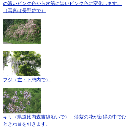
の濃いピンク色から次第に淡いピンク色に変化します。
（写真は長野岱で）
フジ（左：下惣内で）
キリ（県道比内森吉線沿いで）。薄紫の花が新緑の中でひ
ときわ目を引きます。