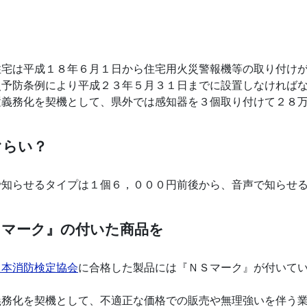
宅は平成１８年６月１日から住宅用火災警報機等の取り付けが
災予防条例により平成２３年５月３１日までに設置しなければ
義務化を契機として、県外では感知器を３個取り付けて２８万
ぐらい？
知らせるタイプは１個６，０００円前後から、音声で知らせる
Ｓマーク』の付いた商品を
日本消防検定協会
に合格した製品には『ＮＳマーク』が付いて
務化を契機として、不適正な価格での販売や無理強いを伴う業