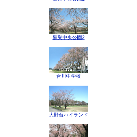
鷹巣中央公園2
合川中学校
大野台ハイランド