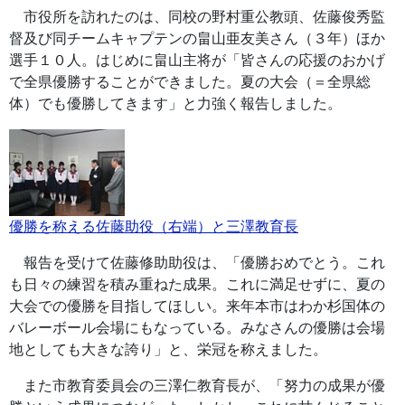
市役所を訪れたのは、同校の野村重公教頭、佐藤俊秀監
督及び同チームキャプテンの畠山亜友美さん（３年）ほか
選手１０人。はじめに畠山主将が「皆さんの応援のおかげ
で全県優勝することができました。夏の大会（＝全県総
体）でも優勝してきます」と力強く報告しました。
優勝を称える佐藤助役（右端）と三澤教育長
報告を受けて佐藤修助助役は、「優勝おめでとう。これ
も日々の練習を積み重ねた成果。これに満足せずに、夏の
大会での優勝を目指してほしい。来年本市はわか杉国体の
バレーボール会場にもなっている。みなさんの優勝は会場
地としても大きな誇り」と、栄冠を称えました。
また市教育委員会の三澤仁教育長が、「努力の成果が優