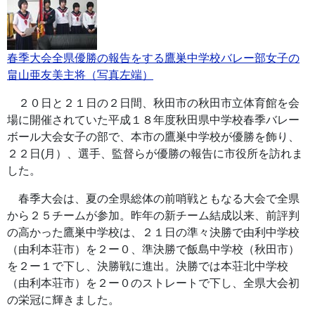
春季大会全県優勝の報告をする鷹巣中学校バレー部女子の
畠山亜友美主将（写真左端）
２０日と２１日の２日間、秋田市の秋田市立体育館を会
場に開催されていた平成１８年度秋田県中学校春季バレー
ボール大会女子の部で、本市の鷹巣中学校が優勝を飾り、
２２日(月）、選手、監督らが優勝の報告に市役所を訪れま
した。
春季大会は、夏の全県総体の前哨戦ともなる大会で全県
から２５チームが参加。昨年の新チーム結成以来、前評判
の高かった鷹巣中学校は、２１日の準々決勝で由利中学校
（由利本荘市）を２ー０、準決勝で飯島中学校（秋田市）
を２ー１で下し、決勝戦に進出。決勝では本荘北中学校
（由利本荘市）を２ー０のストレートで下し、全県大会初
の栄冠に輝きました。