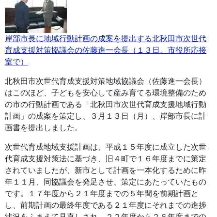
岸部市長に地域行動計画の成案を提出する北秋田市次世代
育成支援対策協議会の佐藤進一会長（１３日、市役所応接
室で）
北秋田市次世代育成支援対策地域協議会（佐藤進一会長）
はこのほど、子どもを安心して産み育てる環境整備のため
の市の行動計画である「北秋田市次世代育成支援地域行動
計画」の成案を策定し、３月１３日（月）、岸部市長に計
画書を提出しました。
次世代育成地域支援計画は、平成１５年度に成立した次世
代育成支援対策法に基づき、旧４町で１６年度までに策定
されていましたが、新市として計画を一本化するために昨
年１１月、同協議会を発足させ、策定にあたっていたもの
です。１７年度から２１年度までの５年間を前期計画と
し、前期計画の最終年度である２１年度にそれまでの進捗
状況をふまえて見直しされ、２２年度から２６年度までの