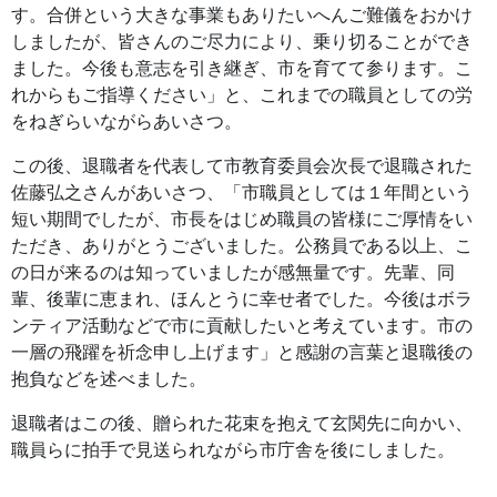
す。合併という大きな事業もありたいへんご難儀をおかけ
しましたが、皆さんのご尽力により、乗り切ることができ
ました。今後も意志を引き継ぎ、市を育てて参ります。こ
れからもご指導ください」と、これまでの職員としての労
をねぎらいながらあいさつ。
この後、退職者を代表して市教育委員会次長で退職された
佐藤弘之さんがあいさつ、「市職員としては１年間という
短い期間でしたが、市長をはじめ職員の皆様にご厚情をい
ただき、ありがとうございました。公務員である以上、こ
の日が来るのは知っていましたが感無量です。先輩、同
輩、後輩に恵まれ、ほんとうに幸せ者でした。今後はボラ
ンティア活動などで市に貢献したいと考えています。市の
一層の飛躍を祈念申し上げます」と感謝の言葉と退職後の
抱負などを述べました。
退職者はこの後、贈られた花束を抱えて玄関先に向かい、
職員らに拍手で見送られながら市庁舎を後にしました。