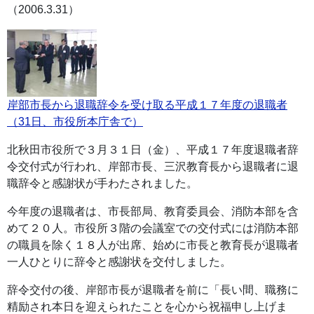
（2006.3.31）
岸部市長から退職辞令を受け取る平成１７年度の退職者
（31日、市役所本庁舎で）
北秋田市役所で３月３１日（金）、平成１７年度退職者辞
令交付式が行われ、岸部市長、三沢教育長から退職者に退
職辞令と感謝状が手わたされました。
今年度の退職者は、市長部局、教育委員会、消防本部を含
めて２０人。市役所３階の会議室での交付式には消防本部
の職員を除く１８人が出席、始めに市長と教育長が退職者
一人ひとりに辞令と感謝状を交付しました。
辞令交付の後、岸部市長が退職者を前に「長い間、職務に
精励され本日を迎えられたことを心から祝福申し上げま