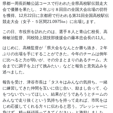
県都一周長距離公認コースで行われた全県高校駅伝競走大
会で優勝を果たし、２年ぶり８回目の全国大会出場の切符
を獲得。12月22日に京都府で行われる第31回全国高校駅伝
競走大会（女子・５区間21.0975㎞）に出場します。
この日、市役所を訪れたのは、選手８人と青山仁校長、高
橋敏治監督、同校陸上競技部後援会の藤本忠会長の11人。
はじめに、高橋監督が「県大会をなんとか勝ち抜き、２年
ぶりの出場を手にすることができた。今年のチームは例年
に比べると力が弱いが、その分まとまりのあるチーム。大
会までに調子を上げて挑みたい」などと報告と意気込みを
述べました。
報告を受け、津谷市長は「タスキはみんなの気持ち。一緒
に練習してきた仲間を互いに信じ合い、励まし合って、心
をつないでいってほしい。結果がどうであろうとチームの
みんなで走り抜くという気持ちを持って走れば、市民をは
じめ応援してくれる方々に伝わると思う。プレッシャーに
負けず、精一杯頑張ってきてください」と激励しました。