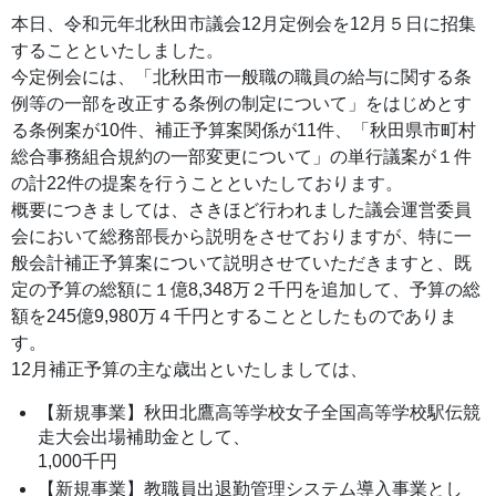
本日、令和元年北秋田市議会12月定例会を12月５日に招集
することといたしました。
今定例会には、「北秋田市一般職の職員の給与に関する条
例等の一部を改正する条例の制定について」をはじめとす
る条例案が10件、補正予算案関係が11件、「秋田県市町村
総合事務組合規約の一部変更について」の単行議案が１件
の計22件の提案を行うことといたしております。
概要につきましては、さきほど行われました議会運営委員
会において総務部長から説明をさせておりますが、特に一
般会計補正予算案について説明させていただきますと、既
定の予算の総額に１億8,348万２千円を追加して、予算の総
額を245億9,980万４千円とすることとしたものでありま
す。
12月補正予算の主な歳出といたしましては、
【新規事業】秋田北鷹高等学校女子全国高等学校駅伝競
走大会出場補助金として、
1,000千円
【新規事業】教職員出退勤管理システム導入事業とし