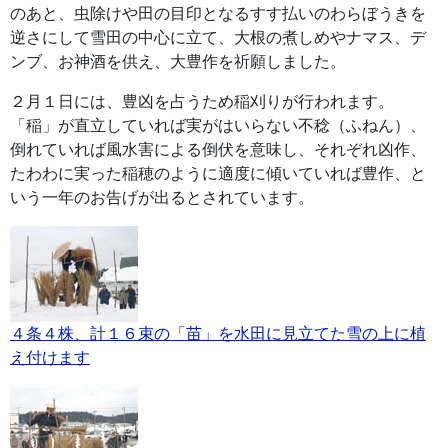
のあと、虫除けや田の目印となるすす払いのわらぼうきを
逆さにして雪田の中心に立て、大根の煮しめやナマス、デ
ンブ、お神酒を供え、大豊作を祈願しました。
２月１日には、豊凶を占うため稲刈りが行われます。
「稲」が直立していれば実がはいらない不稔（ふねん）、
倒れていれば風水害による倒伏を意味し、それぞれ凶作、
たわわに実った稲穂のように適度に傾いていれば豊作、と
いう一年のお告げが出るとされています。
４条４株、計１６束の「苗」を水田に見立てた雪の上に植
え付けます