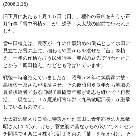
(2006.1.15)
旧正月にあたる１月１５日（日）、稲作の豊凶を占う小正
月行事「雪中田植え」が、綴子・大太鼓の館前で行われま
した。
雪中田植えは、農家が一年の仕事始めの儀式として水田に
見立てた雪の上に、稲わらや豆がらを混ぜた「苗」を植
え、一年の作柄を占う民俗行事。農家の庭先で行われたこ
とから「庭田植え」などとも呼ばれています。
戦後一時途絶えていましたが、昭和５８年に篤農家の故・
高橋佐一郎さんが復活させ、その後昭和６３年から地域の
農業後継者である旧綴子農協青年部が遺志を継いで「再復
活」、現在は、ＪＡ鷹巣町青年部（九島敏昭部長）が継承
しているものです。
大太鼓の館入り口前に特設された雪田に青年部長の九島敏
昭さん(４４)が、けら、菅笠姿の昔ながらの装いで３０セン
チ間隔で４条に４株ずつ計１６束の「苗」を植え付け、そ