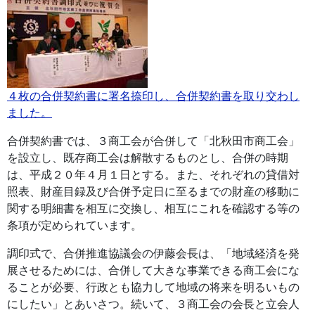
４枚の合併契約書に署名捺印し、合併契約書を取り交わし
ました。
合併契約書では、３商工会が合併して「北秋田市商工会」
を設立し、既存商工会は解散するものとし、合併の時期
は、平成２０年４月１日とする。また、それぞれの貸借対
照表、財産目録及び合併予定日に至るまでの財産の移動に
関する明細書を相互に交換し、相互にこれを確認する等の
条項が定められています。
調印式で、合併推進協議会の伊藤会長は、「地域経済を発
展させるためには、合併して大きな事業できる商工会にな
ることが必要、行政とも協力して地域の将来を明るいもの
にしたい」とあいさつ。続いて、３商工会の会長と立会人