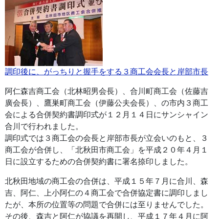
調印後に、がっちりと握手をする３商工会会長と岸部市長
阿仁森吉商工会（北林昭男会長）、合川町商工会（佐藤吉
廣会長）、鷹巣町商工会（伊藤公夫会長）、の市内３商工
会による合併契約書調印式が１２月１４日にサンシャイン
合川で行われました。
調印式では３商工会の会長と岸部市長が立会いのもと、３
商工会が合併し、「北秋田市商工会」を平成２０年４月１
日に設立するための合併契約書に署名捺印しました。
北秋田地域の商工会の合併は、平成１５年７月に合川、森
吉、阿仁、上小阿仁の４商工会で合併協定書に調印しまし
たが、本所の位置等の問題で合併には至りませんでした。
その後、森吉と阿仁が協議を再開し、平成１７年４月に阿