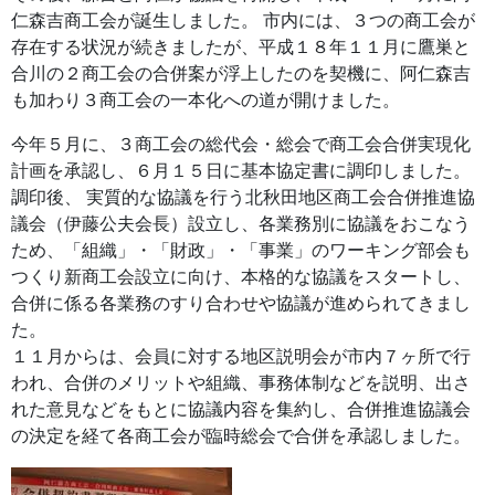
仁森吉商工会が誕生しました。 市内には、３つの商工会が
存在する状況が続きましたが、平成１８年１１月に鷹巣と
合川の２商工会の合併案が浮上したのを契機に、阿仁森吉
も加わり３商工会の一本化への道が開けました。
今年５月に、３商工会の総代会・総会で商工会合併実現化
計画を承認し、６月１５日に基本協定書に調印しました。
調印後、 実質的な協議を行う北秋田地区商工会合併推進協
議会（伊藤公夫会長）設立し、各業務別に協議をおこなう
ため、「組織」・「財政」・「事業」のワーキング部会も
つくり新商工会設立に向け、本格的な協議をスタートし、
合併に係る各業務のすり合わせや協議が進められてきまし
た。
１１月からは、会員に対する地区説明会が市内７ヶ所で行
われ、合併のメリットや組織、事務体制などを説明、出さ
れた意見などをもとに協議内容を集約し、合併推進協議会
の決定を経て各商工会が臨時総会で合併を承認しました。