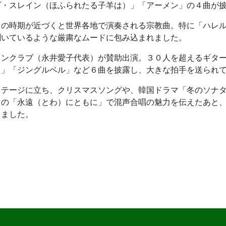
ズ・スレイン（ほふられたる子羊は）」「アーメン」の４曲が
スの時期が近づくと世界各地で演奏される宗教曲。特に「ハレ
聞いているような厳粛なムードに包み込まれました。
リンクラブ（永井愛子代表）が賛助出演。３０人を超えるギタ
う」「ジングルベル」など６曲を披露し、大きな拍手を送られ
ステージに立ち、クリスマスソングや、韓国ドラマ「冬のソナ
ロの「永遠（とわ）にともに」で混声合唱の魅力を伝えたあと
えました。