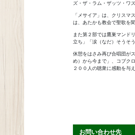
ズ・ザ・ラム・ザッツ・ワ
「メサイア」は、クリスマ
は、あたかも教会で聖歌を
また第２部では鷹巣マンド
立ち」「涙（なだ）そうそ
休憩をはさみ再び合唱団が
め）から今まで」、コブク
２００人の聴衆に感動を与
お問い合わせ先