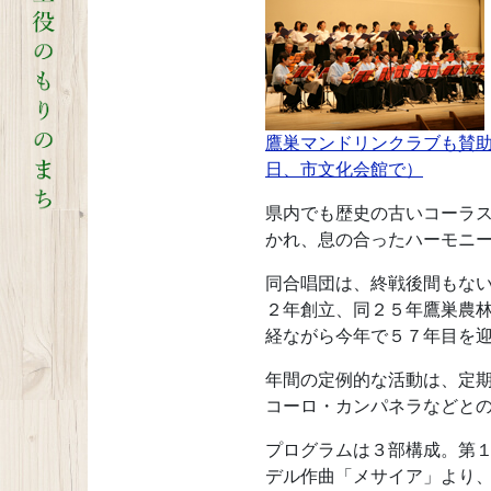
鷹巣マンドリンクラブも賛
日、市文化会館で）
県内でも歴史の古いコーラ
かれ、息の合ったハーモニ
同合唱団は、終戦後間もな
２年創立、同２５年鷹巣農
経ながら今年で５７年目を
年間の定例的な活動は、定
コーロ・カンパネラなどと
プログラムは３部構成。第
デル作曲「メサイア」より