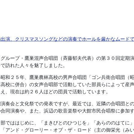
助出演、クリスマスソングなどの演奏でホールを厳かなムード
スグループ・鷹巣混声合唱団（斉藤郁夫代表）の第３０回定期
ーで訪れた人々を魅了しました。
い昭和２５年、鷹巣農林高校の男声合唱団「ゴン兵衛合唱団（
林高校に併合）の女声合唱部で活動していた部員らによって産
迎え、現在は約２６人ほどの団員で活動しています。
期演奏会と文化祭での発表ですが、最近では、近隣の合唱団と
の合同演奏や、また、浜辺の歌音楽祭や大館市民合唱祭に参加
１部でははじめに、「まきびとのひつじを」「あらののはてに
、「アンド・グローリー・オブ・ザ・ロード（主の御栄光（み