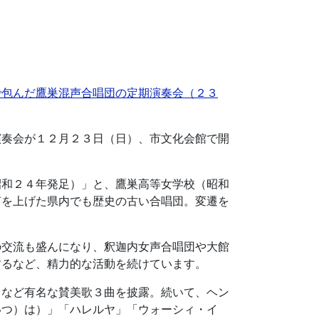
で包んだ鷹巣混声合唱団の定期演奏会（２３
演奏会が１２月２３日（日）、市文化会館で開
昭和２４年発足）」と、鷹巣高等女学校（昭和
声を上げた県内でも歴史の古い合唱団。変遷を
の交流も盛んになり、釈迦内女声合唱団や大館
するなど、精力的な活動を続けています。
」など有名な賛美歌３曲を披露。続いて、ヘン
いつ）は）」「ハレルヤ」「ウォーシィ・イ