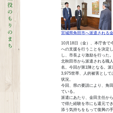
宮城県角田市へ派遣される
10月18日（金）、本庁舎
への支援を行うことを決定
し、市長より激励を行った
北秋田市から派遣される職
名。今回が第1陣となる。派
3,975世帯、人的被害とし
状況。
今回、県の要請により、角
ている。
派遣にあたり、金田主任か
で得た経験を市にも還元で
添う気持ちをもって復興の