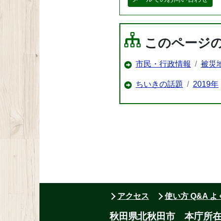
このページ
市民・行政情報
被災
ちいきの話題
2019年
アクセス
使い方 Q&A 
秋田県北秋田市 本庁所