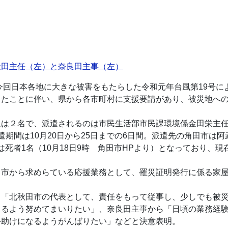
金田主任（左）と奈良田主事（左）
で今回日本各地に大きな被害をもたらした令和元年台風第19号
したことに伴い、県から各市町村に支援要請があり、被災地への
。
人は２名で、派遣されるのは市民生活部市民課環境係金田栄主任
遣期間は10月20日から25日までの6日間。派遣先の角田市は
ては死者1名（10月18日9時 角田市HPより）となっており
田市から求めらている応援業務として、罹災証明発行に係る家
ら「北秋田市の代表として、責任をもって従事し、少しでも被
きるよう努めてまいりたい」、奈良田主事から「日頃の業務経
手助けになるようがんばりたい」などと決意表明。