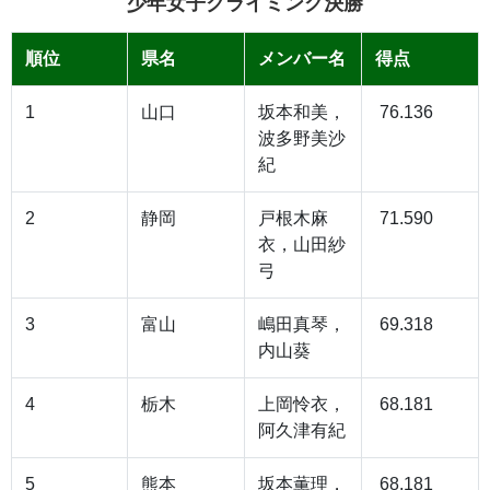
少年女子クライミング決勝
順位
県名
メンバー名
得点
1
山口
坂本和美，
76.136
波多野美沙
紀
2
静岡
戸根木麻
71.590
衣，山田紗
弓
3
富山
嶋田真琴，
69.318
内山葵
4
栃木
上岡怜衣，
68.181
阿久津有紀
5
熊本
坂本薫理，
68.181