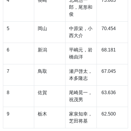
4
長崎
北島惣一
73.863
郎，尾形和
俊
5
岡山
中原栄，小
70.454
西大介
6
新潟
平嶋元，岩
68.181
橋由洋
7
鳥取
瀬戸啓太，
67.045
本多隆志
8
佐賀
尾崎晃一，
63.636
祝茂男
9
栃木
家泉知幸，
62.500
芝田将基