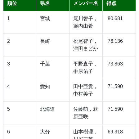
順位
県名
メンバー名
得点
1
宮城
尾川智子，
80.681
簾内由希
2
長崎
松尾智子，
76.136
津田まどか
3
千葉
平野直子，
73.863
榊原佑子
4
愛知
田中亜貴，
71.590
中村美子
5
北海道
佐藤萌，萩
71.590
原亜咲
6
大分
山本樹理，
69.318