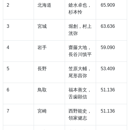
2
北海道
鎗水卓也，
65.909
杉本怜
3
宮城
堀創，村上
63.636
洸弥
4
岩手
齋藤大地，
59.090
長谷川慎平
5
長野
笠原大輔，
53.409
尾形昌弥
6
鳥取
福本善文，
51.136
舌歯顕信
7
宮崎
西野能史，
51.136
領家健志