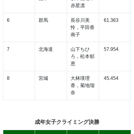
赤星凛
6
群馬
長谷川美
61.363
怜，平田香
南子
7
北海道
山下ちひ
57.954
ろ，松本郁
恵
8
宮城
大林瑛理
45.454
香，菊地瑠
奈
成年女子クライミング決勝