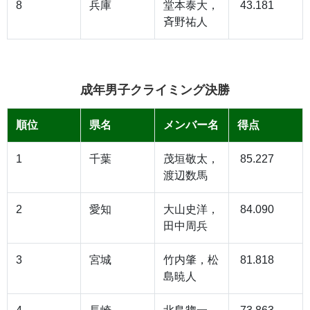
8
兵庫
堂本泰大，
43.181
斉野祐人
成年男子クライミング決勝
順位
県名
メンバー名
得点
1
千葉
茂垣敬太，
85.227
渡辺数馬
2
愛知
大山史洋，
84.090
田中周兵
3
宮城
竹内肇，松
81.818
島暁人