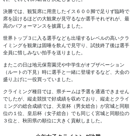
決勝では、観覧席に用意したイス６００脚で足りず臨時で
席を設けるほどの大観衆が見守るなか選手それぞれが、最
高のパフォーマンスを披露しました。
世界トップ３に入る選手なども出場するレベルの高いクラ
イミングを観衆は固唾を飲んで見守り、試技終了後は選手
全員に惜しみない拍手を送りました。
またこの日は地元保育園児や中学生がオブザベーション
（ルートの下見）時に選手と一緒に登場するなど、大会の
盛り上げに一役買っていました。
クライミング種目では、県チームは予選を通過できません
でしたが、縦走競技で好成績を収めており、縦走とクライ
ミングの総合成績では、天皇杯（男女総合）が宮城と同順
位の１位、皇后杯（女子総合）でも同じく宮城と同順位の
３位と、秋田県の順位に大きく貢献しました。