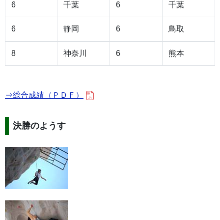
6
千葉
6
千葉
6
静岡
6
鳥取
8
神奈川
6
熊本
⇒総合成績（ＰＤＦ）
決勝のようす