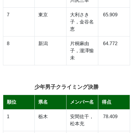
川尻三華
7
東京
大利さき
65.909
子，金谷名
恵
8
新潟
片桐麻由
64.772
子，瀧澤愉
未
少年男子クライミング決勝
順位
県名
メンバー名
得点
1
栃木
安間佐千，
78.409
松本充