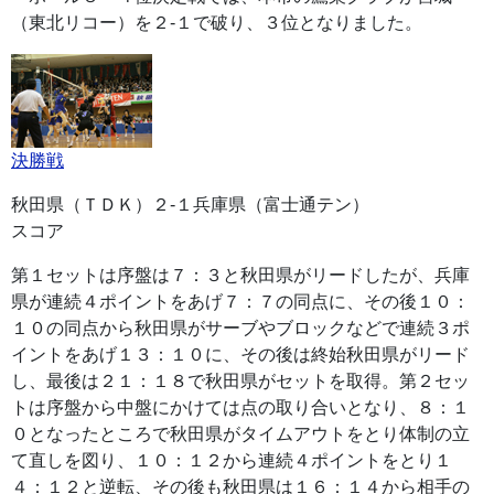
（東北リコー）を２-１で破り、３位となりました。
決勝戦
秋田県（ＴＤＫ）２-１兵庫県（富士通テン）
スコア
第１セットは序盤は７：３と秋田県がリードしたが、兵庫
県が連続４ポイントをあげ７：７の同点に、その後１０：
１０の同点から秋田県がサーブやブロックなどで連続３ポ
イントをあげ１３：１０に、その後は終始秋田県がリード
し、最後は２１：１８で秋田県がセットを取得。第２セッ
トは序盤から中盤にかけては点の取り合いとなり、８：１
０となったところで秋田県がタイムアウトをとり体制の立
て直しを図り、１０：１２から連続４ポイントをとり１
４：１２と逆転、その後も秋田県は１６：１４から相手の