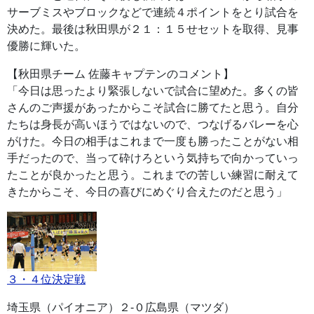
サーブミスやブロックなどで連続４ポイントをとり試合を
決めた。最後は秋田県が２１：１５せセットを取得、見事
優勝に輝いた。
【秋田県チーム 佐藤キャプテンのコメント】
「今日は思ったより緊張しないで試合に望めた。多くの皆
さんのご声援があったからこそ試合に勝てたと思う。自分
たちは身長が高いほうではないので、つなげるバレーを心
がけた。今日の相手はこれまで一度も勝ったことがない相
手だったので、当って砕けろという気持ちで向かっていっ
たことが良かったと思う。これまでの苦しい練習に耐えて
きたからこそ、今日の喜びにめぐり合えたのだと思う」
３・４位決定戦
埼玉県（パイオニア）２-０広島県（マツダ）