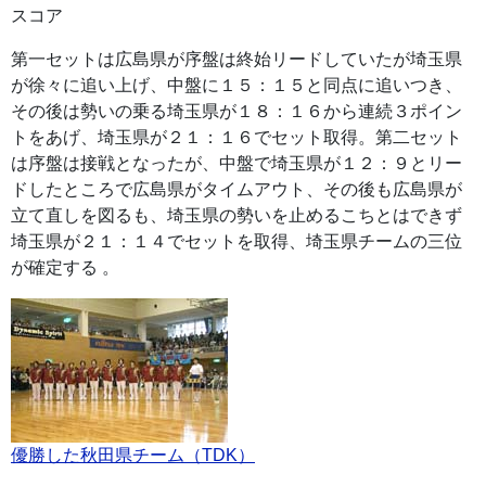
スコア
第一セットは広島県が序盤は終始リードしていたが埼玉県
が徐々に追い上げ、中盤に１５：１５と同点に追いつき、
その後は勢いの乗る埼玉県が１８：１６から連続３ポイン
トをあげ、埼玉県が２１：１６でセット取得。第二セット
は序盤は接戦となったが、中盤で埼玉県が１２：９とリー
ドしたところで広島県がタイムアウト、その後も広島県が
立て直しを図るも、埼玉県の勢いを止めるこちとはできず
埼玉県が２１：１４でセットを取得、埼玉県チームの三位
が確定する 。
優勝した秋田県チーム（TDK）