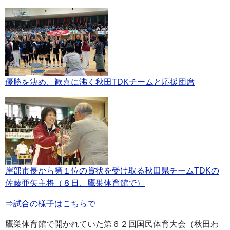
優勝を決め、歓喜に沸く秋田TDKチームと応援団席
岸部市長から第１位の賞状を受け取る秋田県チームTDKの
佐藤亜矢主将（８日、鷹巣体育館で）
⇒試合の様子はこちらで
鷹巣体育館で開かれていた第６２回国民体育大会（秋田わ