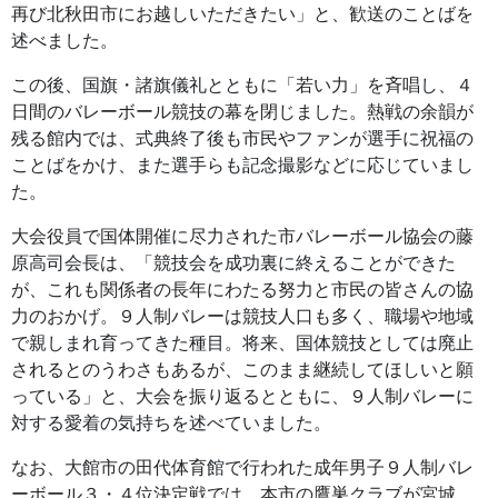
再び北秋田市にお越しいただきたい」と、歓送のことばを
述べました。
この後、国旗・諸旗儀礼とともに「若い力」を斉唱し、４
日間のバレーボール競技の幕を閉じました。熱戦の余韻が
残る館内では、式典終了後も市民やファンが選手に祝福の
ことばをかけ、また選手らも記念撮影などに応じていまし
た。
大会役員で国体開催に尽力された市バレーボール協会の藤
原高司会長は、「競技会を成功裏に終えることができた
が、これも関係者の長年にわたる努力と市民の皆さんの協
力のおかげ。９人制バレーは競技人口も多く、職場や地域
で親しまれ育ってきた種目。将来、国体競技としては廃止
されるとのうわさもあるが、このまま継続してほしいと願
っている」と、大会を振り返るとともに、９人制バレーに
対する愛着の気持ちを述べていました。
なお、大館市の田代体育館で行われた成年男子９人制バレ
ーボール３・４位決定戦では、本市の鷹巣クラブが宮城