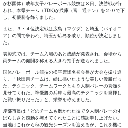
か杉国体）成年女子バレーボール競技は８日、決勝戦が行
われ、本県チーム（TDK)が兵庫（富士通テン）を２-０で下
し、初優勝を飾りました。
また、３・４位決定戦は広島（マツダ）と埼玉（パイオニ
ア）の間で争われ、埼玉が広島を破り、順位が決定しまし
た。
表彰式では、チーム入場のあと成績が発表され、会場から
両チームの健闘を称える大きな拍手が送られました。
国体バレーボール競技の松平康隆名誉会長が大会を振り返
り、「秋田県チームは、絵に描いたような美しい優勝だっ
た。テクニック、チームワークとも９人制バレーの真髄を
見せてくれた。準優勝の兵庫も最高のテクニックを発揮し
た戦い振りだった」と、栄誉を称えました。
岸部市長は「どのチームも磨かれた技で９人制バレーのす
ばらしさと感動を与えてくれたことに感謝申し上げたい。
当地はこれから秋の観光シーズンを迎えるが、これを機に