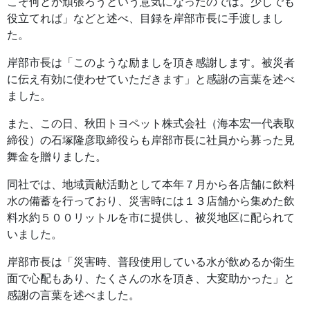
こそ何とか頑張ろうという意気になったのでは。少しでも
役立てれば」などと述べ、目録を岸部市長に手渡しまし
た。
岸部市長は「このような励ましを頂き感謝します。被災者
に伝え有効に使わせていただきます」と感謝の言葉を述べ
ました。
また、この日、秋田トヨペット株式会社（海本宏一代表取
締役）の石塚隆彦取締役らも岸部市長に社員から募った見
舞金を贈りました。
同社では、地域貢献活動として本年７月から各店舗に飲料
水の備蓄を行っており、災害時には１３店舗から集めた飲
料水約５００リットルを市に提供し、被災地区に配られて
いました。
岸部市長は「災害時、普段使用している水が飲めるか衛生
面で心配もあり、たくさんの水を頂き、大変助かった」と
感謝の言葉を述べました。