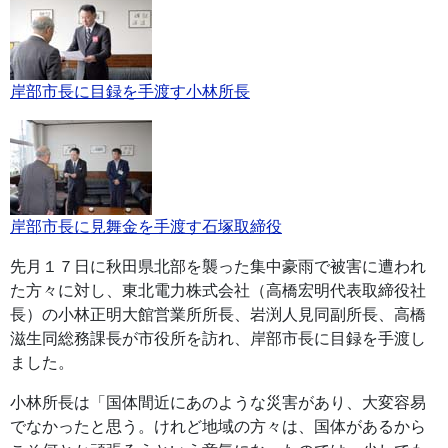
岸部市長に目録を手渡す小林所長
岸部市長に見舞金を手渡す石塚取締役
先月１７日に秋田県北部を襲った集中豪雨で被害に遭われ
た方々に対し、東北電力株式会社（高橋宏明代表取締役社
長）の小林正明大館営業所所長、岩渕人見同副所長、高橋
滋生同総務課長が市役所を訪れ、岸部市長に目録を手渡し
ました。
小林所長は「国体間近にあのような災害があり、大変容易
でなかったと思う。けれど地域の方々は、国体があるから