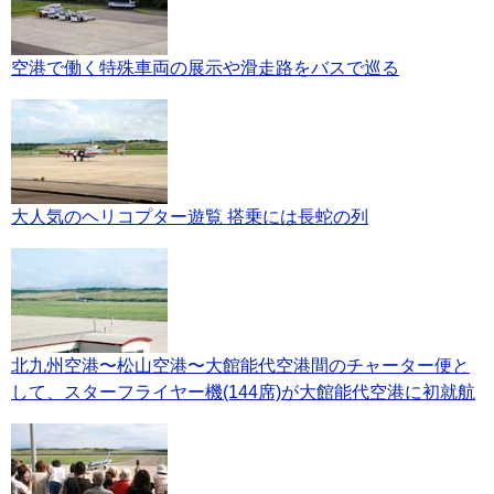
空港で働く特殊車両の展示や滑走路をバスで巡る
大人気のヘリコプター遊覧 搭乗には長蛇の列
北九州空港〜松山空港〜大館能代空港間のチャーター便と
して、スターフライヤー機(144席)が大館能代空港に初就航