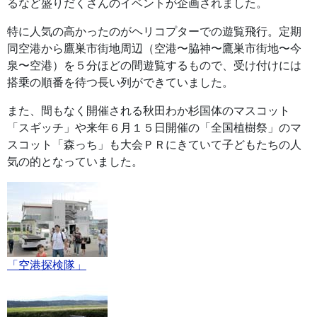
るなど盛りだくさんのイベントが企画されました。
特に人気の高かったのがヘリコプターでの遊覧飛行。定期
同空港から鷹巣市街地周辺（空港〜脇神〜鷹巣市街地〜今
泉〜空港）を５分ほどの間遊覧するもので、受け付けには
搭乗の順番を待つ長い列ができていました。
また、間もなく開催される秋田わか杉国体のマスコット
「スギッチ」や来年６月１５日開催の「全国植樹祭」のマ
スコット「森っち」も大会ＰＲにきていて子どもたちの人
気の的となっていました。
「空港探検隊」