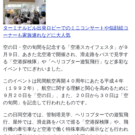
ターミナルビル出発ロビーでのミニコンサートや似顔絵コ
ーナーも家族連れなどに大人気
空の日・空の旬間を記念する「空港スカイフェスタ」が９
月９日、あきた北空港で開催され、滑走路をバスで見学す
る「空港探検隊」や「ヘリコプター遊覧飛行」など多彩な
イベントでにぎわいました。
このイベントは民間航空再開４０周年にあたる平成４年
（１９９２年）、航空に関する理解と関心を高めるために
９月２０日を「空の日」、また、２０日から３０日は「空
の旬間」を記念して行われたものです。
この日同空港では、管制塔見学、ヘリコプターでの遊覧飛
行、屋外では、滑走路をバスで巡る「空港探検隊」や、飛
行機の牽引車など空港で働く特殊車両の展示なども行われ