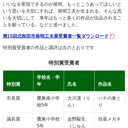
いいなを実現できるのが発明。もっとこうあってほしいと
いう思いを大切にすれば、発明工夫が生まれる。そんな思
いを大切にして、来年はもっと多くの作品が出品されるこ
とを願っている」などと述べました。
第15回北秋田市発明工夫展受賞者一覧ダウンロード
特別賞受賞者の作品と講評は次のとおりです
特別賞受賞者
学校名・学
特別賞
年
氏名
作品名
市長賞
鷹巣南小学
大川凛（り
ハチの巣と
校5年
ん）
り
議長賞
鷹巣小学校
金野駿生
目薬メガネ
5年
（しゅん