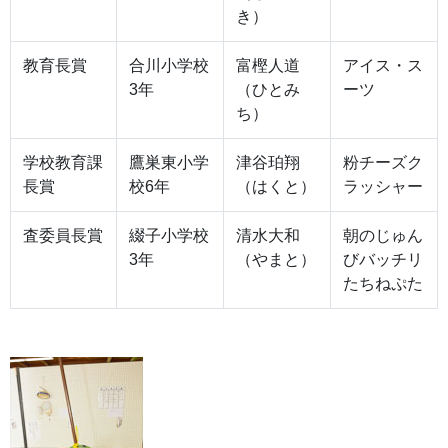
き）
教育長賞
合川小学校
富樫人道
アイス・ス
3年
（ひとみ
ーツ
ち）
学校教育課
鷹巣東小学
津谷珀翔
粉チーズク
長賞
校6年
（はくと）
ラッシャー
査委員長賞
綴子小学校
清水大和
朝のじゅん
3年
（やまと）
びバッチリ
たちねぷた