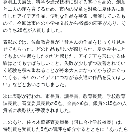
発明工夫展は、科学や造形技術に対する関心を高め、創意
と工夫の芽を育てるため、市内の児童を対象に夏休みに制
作したアイデア作品、便利な作品を募集し開催しているも
ので、今回は市内の小学校９校から49点の応募があり、そ
のうち28点が入賞しました。
表彰式では、佐藤教育長が「皆さんの作品をじっくり見さ
せてもらった。どの作品も思いが感じられ、夏休み中にと
てもよい学習をしたのだと感じた。アイデアを形にする体
験はとてもすばらしいこと。失敗が少しずつ改善されてい
く経験を積み重ねることが将来大人になってから役に立っ
てくる。来年のアイデアにつながる友達の作品を見てほし
い」などとあいさつしました。
次に表彰が行われ、市長賞、議長賞、教育長賞、学校教育
課長賞、審査委員長賞の5点、金賞の8点、銀賞の15点の入
賞者に表彰状が手渡されました。
このあと、佐々木馨審査委員長（阿仁合小学校校長）は、
特別賞を受賞した5点の講評を紹介するとともに「あったら