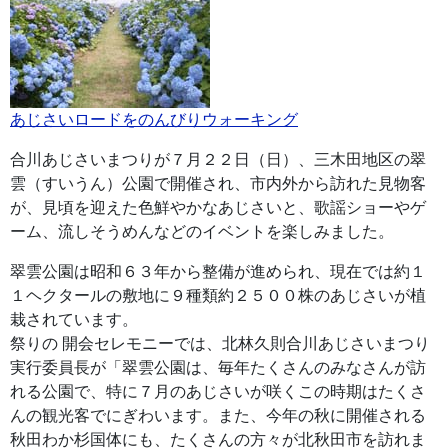
あじさいロードをのんびりウォーキング
合川あじさいまつりが７月２２日（日）、三木田地区の翠
雲（すいうん）公園で開催され、市内外から訪れた見物客
が、見頃を迎えた色鮮やかなあじさいと、歌謡ショーやゲ
ーム、流しそうめんなどのイベントを楽しみました。
翠雲公園は昭和６３年から整備が進められ、現在では約１
１ヘクタールの敷地に９種類約２５００株のあじさいが植
栽されています。
祭りの 開会セレモニーでは、北林久則合川あじさいまつり
実行委員長が「翠雲公園は、毎年たくさんのみなさんが訪
れる公園で、特に７月のあじさいが咲くこの時期はたくさ
んの観光客でにぎわいます。また、今年の秋に開催される
秋田わか杉国体にも、たくさんの方々が北秋田市を訪れま