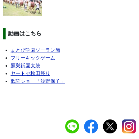
動画はこちら
まとび学園ソーラン節
フリーキックゲーム
鷹巣祇園太鼓
ヤートセ秋田祭り
歌謡ショー「浅野保子」