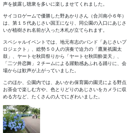
声を披露し聴衆を多いに楽しませてくれました。
サイコロゲームで優勝した野あかりさん（合川南小６年）
は、第１５代あじさい国王になり、同公園の入口にあじさ
いが植樹され名前が入った木札が立てられます。
スペシャルイベントでは、地元有志のバンド「あじさいプ
ロジェクト」、総勢５０人の演奏で迫力の「鷹巣祇園太
鼓」、ヤートセ秋田祭りから「ヤートセ秋田酔楽天」、
「二ツ井恋舞」２チームによる躍動感あふれる踊りに、会
場からは歓声が上がっていました。
このほか、公園内では、あいかわ保育園の園児による野点
お茶会で楽しむ方や、色とりどりのあじさいをカメラに収
める方など、たくさんの人でにぎわいました。