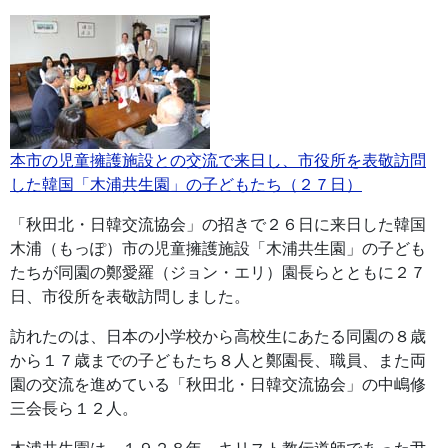
本市の児童擁護施設との交流で来日し、市役所を表敬訪問
した韓国「木浦共生園」の子どもたち（２７日）
「秋田北・日韓交流協会」の招きで２６日に来日した韓国
木浦（もっぽ）市の児童擁護施設「木浦共生園」の子ども
たちが同園の鄭愛羅（ジョン・エリ）園長らとともに２７
日、市役所を表敬訪問しました。
訪れたのは、日本の小学校から高校生にあたる同園の８歳
から１７歳までの子どもたち８人と鄭園長、職員、また両
園の交流を進めている「秋田北・日韓交流協会」の中嶋修
三会長ら１２人。