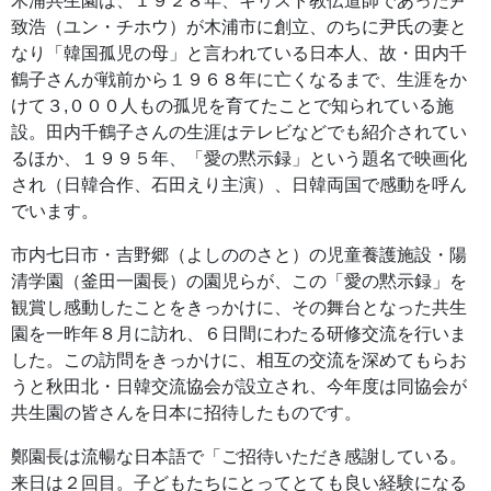
木浦共生園は、１９２８年、キリスト教伝道師であった尹
致浩（ユン・チホウ）が木浦市に創立、のちに尹氏の妻と
なり「韓国孤児の母」と言われている日本人、故・田内千
鶴子さんが戦前から１９６８年に亡くなるまで、生涯をか
けて３,０００人もの孤児を育てたことで知られている施
設。田内千鶴子さんの生涯はテレビなどでも紹介されてい
るほか、１９９５年、「愛の黙示録」という題名で映画化
され（日韓合作、石田えり主演）、日韓両国で感動を呼ん
でいます。
市内七日市・吉野郷（よしののさと）の児童養護施設・陽
清学園（釜田一園長）の園児らが、この「愛の黙示録」を
観賞し感動したことをきっかけに、その舞台となった共生
園を一昨年８月に訪れ、６日間にわたる研修交流を行いま
した。この訪問をきっかけに、相互の交流を深めてもらお
うと秋田北・日韓交流協会が設立され、今年度は同協会が
共生園の皆さんを日本に招待したものです。
鄭園長は流暢な日本語で「ご招待いただき感謝している。
来日は２回目。子どもたちにとってとても良い経験になる