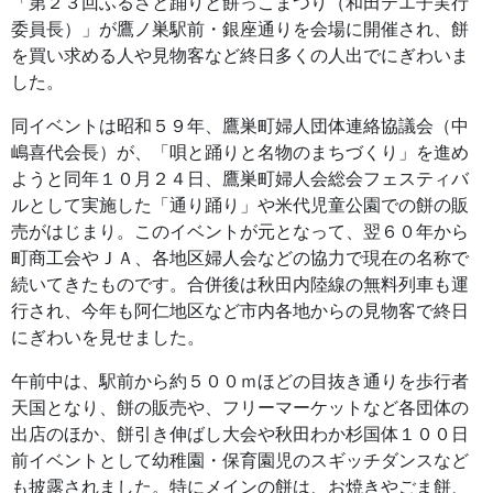
「第２３回ふるさと踊りと餅っこまつり（和田テエ子実行
委員長）」が鷹ノ巣駅前・銀座通りを会場に開催され、餅
を買い求める人や見物客など終日多くの人出でにぎわいま
した。
同イベントは昭和５９年、鷹巣町婦人団体連絡協議会（中
嶋喜代会長）が、「唄と踊りと名物のまちづくり」を進め
ようと同年１０月２４日、鷹巣町婦人会総会フェスティバ
ルとして実施した「通り踊り」や米代児童公園での餅の販
売がはじまり。このイベントが元となって、翌６０年から
町商工会やＪＡ、各地区婦人会などの協力で現在の名称で
続いてきたものです。合併後は秋田内陸線の無料列車も運
行され、今年も阿仁地区など市内各地からの見物客で終日
にぎわいを見せました。
午前中は、駅前から約５００ｍほどの目抜き通りを歩行者
天国となり、餅の販売や、フリーマーケットなど各団体の
出店のほか、餅引き伸ばし大会や秋田わか杉国体１００日
前イベントとして幼稚園・保育園児のスギッチダンスなど
も披露されました。特にメインの餅は、お焼きやごま餅、