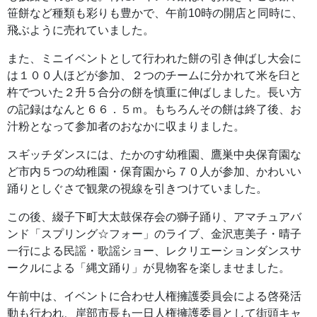
笹餅など種類も彩りも豊かで、午前10時の開店と同時に、
飛ぶように売れていました。
また、ミニイベントとして行われた餅の引き伸ばし大会に
は１００人ほどが参加、２つのチームに分かれて米を臼と
杵でついた２升５合分の餅を慎重に伸ばしました。長い方
の記録はなんと６６．５ｍ。もちろんその餅は終了後、お
汁粉となって参加者のおなかに収まりました。
スギッチダンスには、たかのす幼稚園、鷹巣中央保育園な
ど市内５つの幼稚園・保育園から７０人が参加、かわいい
踊りとしぐさで観衆の視線を引きつけていました。
この後、綴子下町大太鼓保存会の獅子踊り、アマチュアバ
ンド「スプリング☆フォー」のライブ、金沢恵美子・晴子
一行による民謡・歌謡ショー、レクリエーションダンスサ
ークルによる「縄文踊り」が見物客を楽しませました。
午前中は、イベントに合わせ人権擁護委員会による啓発活
動も行われ、岸部市長も一日人権擁護委員として街頭キャ