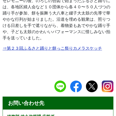
セレモニーの後、のろしの合図で始まったふるさと踊りに
は、各地区婦人会など１０団体から各４０〜５０人づつの
踊り手が参加、餅を振舞う大八車と綴子大太鼓の先導で華
やかな行列が始まりました。沿道を埋める観衆は、照りつ
ける日差しを手で遮りながら、着物姿もあでやかな踊り手
や、子ども太鼓のかわいいパフォーマンスに惜しみない拍
手を送っていました。
⇒第２３回ふるさと踊りと餅っこ祭りカメラスケッチ
お問い合わせ先