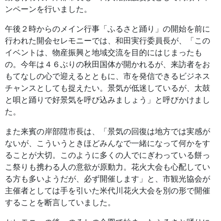
ンペーンを行いました。
午後２時からのメイン行事「ふるさと踊り」の開始を前に
行われた開会セレモニーでは、和田実行委員長が、「この
イベントは、物産振興と地域交流を目的にはじまったも
の。今年は４６ぶりの秋田国体が開かれるが、来訪者をお
もてなしの心で迎えるとともに、市を発信できるビジネス
チャンスとしても捉えたい。景気が低迷しているが、太鼓
と唄と踊りで好景気を呼び込みましょう」と呼びかけまし
た。
また来賓の岸部陞市長は、「景気の回復は地方では実感が
ないが、こういうときほどみんなで一緒になって何かをす
ることが大切。このように多くの人でにぎわっている餅っ
こ祭りも携わる人の意欲が原動力。花火大会も心配してい
る方も多いようだが、必ず開催します」と、市観光協会が
主催者としては手を引いた米代川花火大会を別の形で開催
することを断言していました。