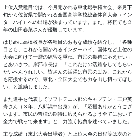
上位入賞種目では、今月開かれる東北選手権大会、来月下
旬から佐賀県で開かれる全国高等学校総合体育大会（イン
ターハイ）への出場が決まっています。また、将棋でも２
年の山田春菜さんが優勝しています。
はじめに高橋校長が各種目のおもな成績を紹介し、「各種
目とも、これから開かれるインターハイ、国体など上位の
大会に向けて一層の練習を重ね、市民の期待に応えたい」
とあいさつ。岸部市長は、「これだけの活躍をしてもらい
たいへんうれしい。皆さんの活躍は市民の励み。これから
も応援するので、東北・全国大会でも力を出し切ってほし
い」と激励しました。
また選手を代表してソフトテニス部のキャプテン・三戸英
寿さん（３年、八郎潟中出身）が、「応援ありがとうござ
います。市民の皆様の期待に応えられるよう全てにおいて
全力で戦って来ます」と、力強く抱負を述べていました。
主な成績（東北大会出場者）と上位大会の日程等は次のと