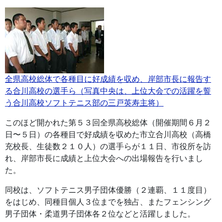
全県高校総体で各種目に好成績を収め、岸部市長に報告す
る合川高校の選手ら（写真中央は、上位大会での活躍を誓
う合川高校ソフトテニス部の三戸英寿主将）
このほど開かれた第５３回全県高校総体（開催期間６月２
日〜５日）の各種目で好成績を収めた市立合川高校（高橋
充校長、生徒数２１０人）の選手らが１１日、市役所を訪
れ、岸部市長に成績と上位大会への出場報告を行いまし
た。
同校は、ソフトテニス男子団体優勝（２連覇、１１度目）
をはじめ、同種目個人３位までを独占、またフェンシング
男子団体・柔道男子団体各２位などと活躍しました。