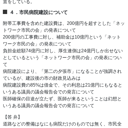
置をしている。
４．市民病院建設について
附帯工事費を含めた建設費は、200億円を超すとした「ネッ
トワーク市民の会」の発表について
200億円の工事費に対し、補助金は10億円という「ネット
ワーク市民の会」の発表について
負担金総額74億円に対し、厚生連側は24億円しか出せない
としているという「ネットワーク市民の会」の発表につい
て
病院建設により、「第二の夕張市」になることが強調され
ているが、建設後の市の財政見込みは
病院建設費の85%は借金で、その利息は21億円にもなると
いうある議員の議会報告会での発言について
医師確保の目途が立たず、医師が来るということは幻想と
いうある議員の議会報告会での発言について
【答 弁】
道路などの整備はなにも病院だけのものでは無く、市民全