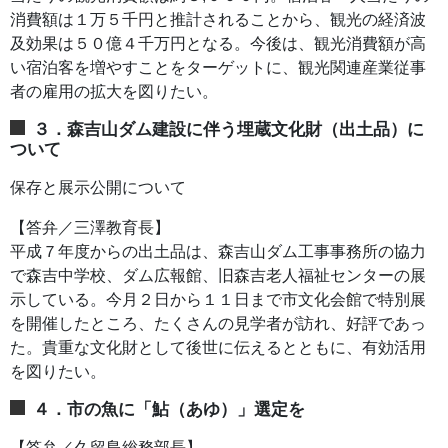
消費額は１万５千円と推計されることから、観光の経済波
及効果は５０億４千万円となる。今後は、観光消費額が高
い宿泊客を増やすことをターゲットに、観光関連産業従事
者の雇用の拡大を図りたい。
３．森吉山ダム建設に伴う埋蔵文化財（出土品）に
ついて
保存と展示公開について
【答弁／三澤教育長】
平成７年度からの出土品は、森吉山ダム工事事務所の協力
で森吉中学校、ダム広報館、旧森吉老人福祉センターの展
示している。今月２日から１１日まで市文化会館で特別展
を開催したところ、たくさんの見学者が訪れ、好評であっ
た。貴重な文化財として後世に伝えるとともに、有効活用
を図りたい。
４．市の魚に「鮎（あゆ）」選定を
【答弁／久留島総務部長】