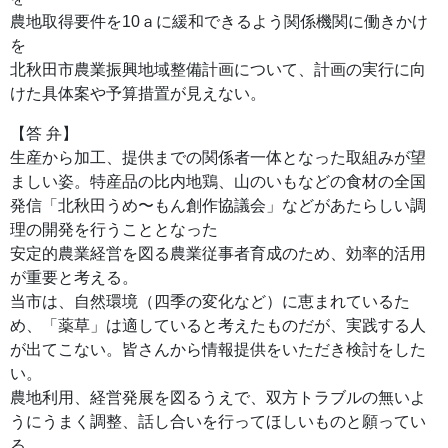
農地取得要件を10ａに緩和できるよう関係機関に働きかけ
を
北秋田市農業振興地域整備計画について、計画の実行に向
けた具体案や予算措置が見えない。
【答 弁】
生産から加工、提供までの関係者一体となった取組みが望
ましい姿。特産品の比内地鶏、山のいもなどの食材の全国
発信「北秋田うめ〜もん創作協議会」などがあたらしい調
理の開発を行うこととなった
安定的農業経営を図る農業従事者育成のため、効率的活用
が重要と考える。
当市は、自然環境（四季の変化など）に恵まれているた
め、「薬草」は適していると考えたものだが、実践する人
が出てこない。皆さんから情報提供をいただき検討をした
い。
農地利用、経営発展を図るうえで、双方トラブルの無いよ
うにうまく調整、話し合いを行ってほしいものと願ってい
る。