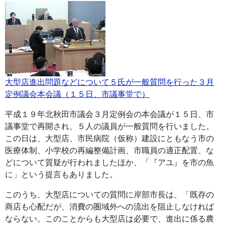
大型店進出問題などについて５氏が一般質問を行った３月
定例議会本会議（１５日、市議事堂で）
平成１９年北秋田市議会３月定例会の本会議が１５日、市
議事堂で再開され、５人の議員が一般質問を行いました。
この日は、大型店、市民病院（仮称）建設にともなう市の
医療体制、小学校の再編整備計画、市職員の適正配置、な
どについて質疑が行われましたほか、「『アユ』を市の魚
に」という提言もありました。
このうち、大型店についての質問に岸部市長は、「既存の
商店も心配だが、消費の圏域外への流出を阻止しなければ
ならない。このことからも大型店は必要で、進出に係る農