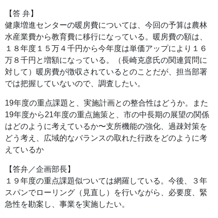
【答 弁】
健康増進センターの暖房費については、今回の予算は農林
水産業費から教育費に移行になっている。暖房費の額は、
１８年度１５万４千円から今年度は単価アップにより１６
万８千円と増額になっている。（長崎克彦氏の関連質問に
対して）暖房費が徴収されているとのことだが、担当部署
では把握していないので、調査したい。
19年度の重点課題と、実施計画との整合性はどうか。また
19年度から21年度の重点施策と、市の中長期の展望の関係
はどのように考えているか〜支所機能の強化、過疎対策を
どう考え、広域的なバランスの取れた行政をどのように考
えているか
【答弁／企画部長】
１９年度の重点課題似ついては網羅している。今後、３年
スパンでローリング（見直し）を行いながら、必要度、緊
急性を勘案し、事業を実施したい。