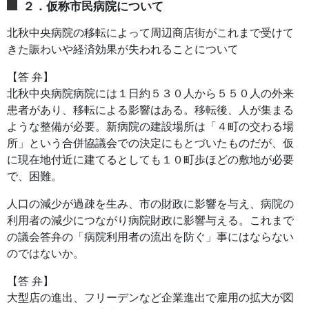
２．仮称市民病院について
北秋中央病院の移転によって周辺商店街がこれまで受けて
きた賑わいや経済効果が失われることについて
【答 弁】
北秋中央病院病院には１日約５３０人から５５０人の外来
患者があり、移転による影響はある。移転後、人が集まる
ような整備が必要。新病院の建設場所は「４町の交わる場
所」という合併協議会での決定にもとづいたものだが、仮
に現在地付近に建てるとしても１０町歩ほどの敷地が必要
で、困難。
人口の減少が過疎を生み、市の財政に影響を与え、病院の
利用者の減少につながり病院財政に影響与える。これまで
の議会答弁の「病院利用者の流出を防ぐ」事にはならない
のではないか。
【答 弁】
大型店の進出、フリーデンなど企業進出で雇用の拡大が図