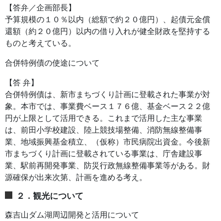
【答弁／企画部長】
予算規模の１０％以内（総額で約２０億円）、起債元金償
還額（約２０億円）以内の借り入れが健全財政を堅持する
ものと考えている。
合併特例債の使途について
【答 弁】
合併特例債は、新市まちづくり計画に登載された事業が対
象。本市では、事業費ベース１７６億、基金ベース２２億
円が上限として活用できる。これまで活用した主な事業
は、前田小学校建設、陸上競技場整備、消防無線整備事
業、地域振興基金積立、（仮称）市民病院出資金。今後新
市まちづくり計画に登載されている事業は、庁舎建設事
業、駅前再開発事業、防災行政無線整備事業等がある。財
源確保が出来次第、計画を進める考え。
２．観光について
森吉山ダム湖周辺開発と活用について