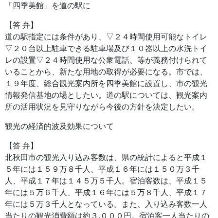
「四季美館」を道の駅に
【答 弁】
道の駅指定には条件があり、▽２４時間使用可能なトイレ
▽２０台以上駐車できる駐車場及び１０器以上の水洗トイ
レの設置▽２４時間使用な公衆電話、等が義務付けられて
いることから、新たな用地の取得が必要になる。市では、
１９年度、総合観光案内所を四季美館に設置し、市の観光
情報発信基地の場としたい。道の駅については、観光案内
所の活用状況を見守りながら今後の方針を決定したい。
観光の経済的波及効果について
【答 弁】
北秋田市の観光入り込み客数は、県の統計によると平成１
５年には１５９万８千人、平成１６年には１５０万３千
人、平成１７年は１４５万５千人。宿泊客数は、平成１５
年には５万６千人、平成１６年には５万８千人、平成１７
年には５万３千人となっている。また、入り込み客数一人
当たりの観光消費額は約３,０００円。宿泊客一人当たりの