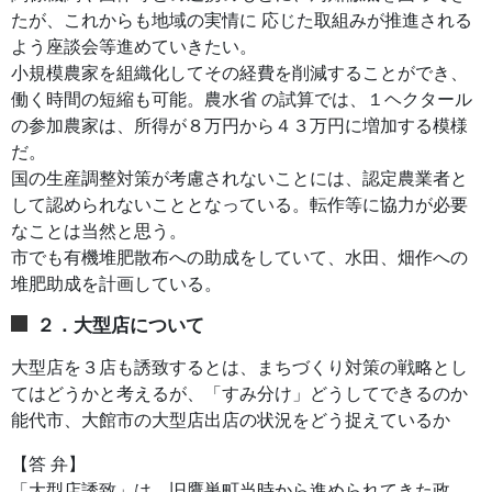
たが、これからも地域の実情に 応じた取組みが推進される
よう座談会等進めていきたい。
小規模農家を組織化してその経費を削減することができ、
働く時間の短縮も可能。農水省 の試算では、１ヘクタール
の参加農家は、所得が８万円から４３万円に増加する模様
だ。
国の生産調整対策が考慮されないことには、認定農業者と
して認められないこととなっている。転作等に協力が必要
なことは当然と思う。
市でも有機堆肥散布への助成をしていて、水田、畑作への
堆肥助成を計画している。
２．大型店について
大型店を３店も誘致するとは、まちづくり対策の戦略とし
てはどうかと考えるが、「すみ分け」どうしてできるのか
能代市、大館市の大型店出店の状況をどう捉えているか
【答 弁】
「大型店誘致」は、旧鷹巣町当時から進められてきた政