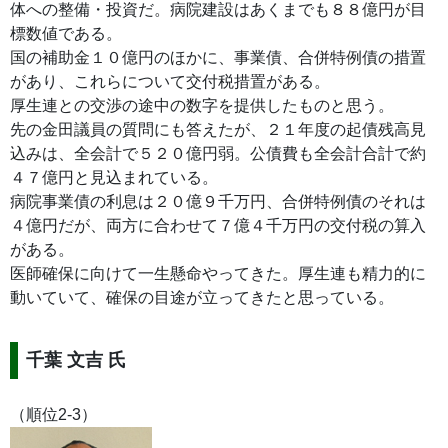
体への整備・投資だ。病院建設はあくまでも８８億円が目
標数値である。
国の補助金１０億円のほかに、事業債、合併特例債の措置
があり、これらについて交付税措置がある。
厚生連との交渉の途中の数字を提供したものと思う。
先の金田議員の質問にも答えたが、２１年度の起債残高見
込みは、全会計で５２０億円弱。公債費も全会計合計で約
４７億円と見込まれている。
病院事業債の利息は２０億９千万円、合併特例債のそれは
４億円だが、両方に合わせて７億４千万円の交付税の算入
がある。
医師確保に向けて一生懸命やってきた。厚生連も精力的に
動いていて、確保の目途が立ってきたと思っている。
千葉 文吉 氏
（順位2-3）