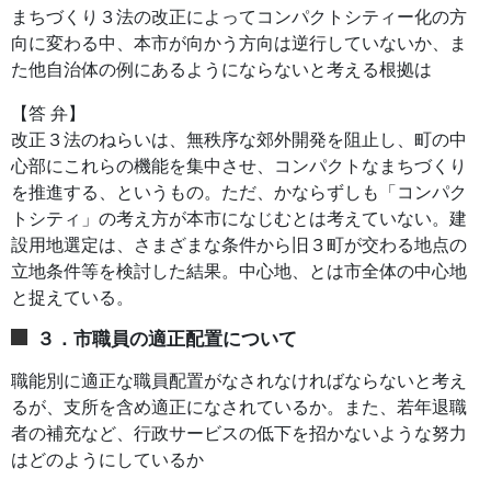
まちづくり３法の改正によってコンパクトシティー化の方
向に変わる中、本市が向かう方向は逆行していないか、ま
た他自治体の例にあるようにならないと考える根拠は
【答 弁】
改正３法のねらいは、無秩序な郊外開発を阻止し、町の中
心部にこれらの機能を集中させ、コンパクトなまちづくり
を推進する、というもの。ただ、かならずしも「コンパク
トシティ」の考え方が本市になじむとは考えていない。建
設用地選定は、さまざまな条件から旧３町が交わる地点の
立地条件等を検討した結果。中心地、とは市全体の中心地
と捉えている。
３．市職員の適正配置について
職能別に適正な職員配置がなされなければならないと考え
るが、支所を含め適正になされているか。また、若年退職
者の補充など、行政サービスの低下を招かないような努力
はどのようにしているか