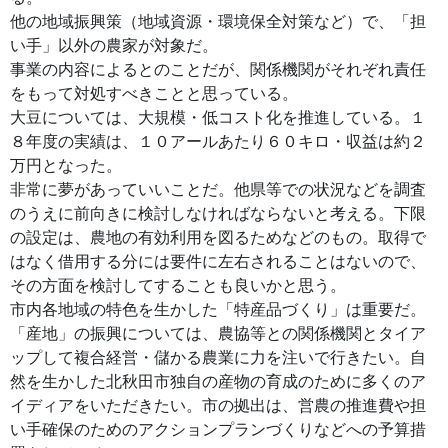
他の地域振興策（地域資源・環境保全対策など）で、「担
い手」以外の農家が対象だ。
事業の内容によるとのことだが、関係機関がそれぞれ責任
をもって対処すべきことと思っている。
大豆については、大規模・低コスト化を推進している。１
８年度の実績は、１０アールあたり６０キロ・収益は約２
万円となった。
非常に夢があっていいことだ。他県等での状況などを調査
のうえに前向きに検討しなければならないと考える。下限
の設定は、農地の有効利用を図るためなどのもの。取得で
はなく借用する分には要件に左右されることはないので、
その方面を検討してすることも良いかと思う。
市内各地域の特色を生かした「特産品づくり」は重要だ。
「産地」の振興については、農協等との関係機関とタイア
ップして複合経営・儲かる農業に力を注いで行きたい。自
然を生かした北秋田市独自の産物の育成のために多くのア
イディアをいただきたい。市の拠出は、営農の推進費や担
い手確保のためのアクションプランづくりなどへの予算措