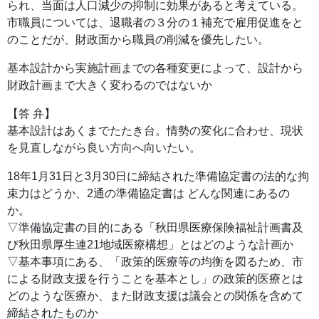
られ、当面は人口減少の抑制に効果があると考えている。
市職員については、退職者の３分の１補充で雇用促進をと
のことだが、財政面から職員の削減を優先したい。
基本設計から実施計画までの各種変更によって、設計から
財政計画まで大きく変わるのではないか
【答 弁】
基本設計はあくまでたたき台。情勢の変化に合わせ、現状
を見直しながら良い方向へ向いたい。
18年1月31日と3月30日に締結された準備協定書の法的な拘
束力はどうか、2通の準備協定書は どんな関連にあるの
か。
▽準備協定書の目的にある「秋田県医療保険福祉計画書及
び秋田県厚生連21地域医療構想」とはどのような計画か
▽基本事項にある、「政策的医療等の均衡を図るため、市
による財政支援を行うことを基本とし」の政策的医療とは
どのような医療か、また財政支援は議会との関係を含めて
締結されたものか