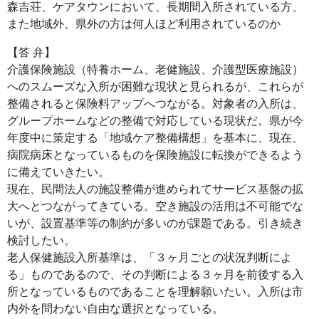
森吉荘、ケアタウンにおいて、長期間入所されている方、
また地域外、県外の方は何人ほど利用されているのか
【答 弁】
介護保険施設（特養ホーム、老健施設、介護型医療施設）
へのスムーズな入所が困難な現状と見られるが、これらが
整備されると保険料アップへつながる。対象者の入所は、
グループホームなどの整備で対応している現状だ。県が今
年度中に策定する「地域ケア整備構想」を基本に、現在、
病院病床となっているものを保険施設に転換ができるよう
に備えていきたい。
現在、民間法人の施設整備が進められてサービス基盤の拡
大へとつながってきている。空き施設の活用は不可能でな
いが、設置基準等の制約が多いのが課題である。引き続き
検討したい。
老人保健施設入所基準は、「３ヶ月ごとの状況判断によ
る」ものであるので、その判断による３ヶ月を前後する入
所となっているものであることを理解願いたい。入所は市
内外を問わない自由な選択となっている。