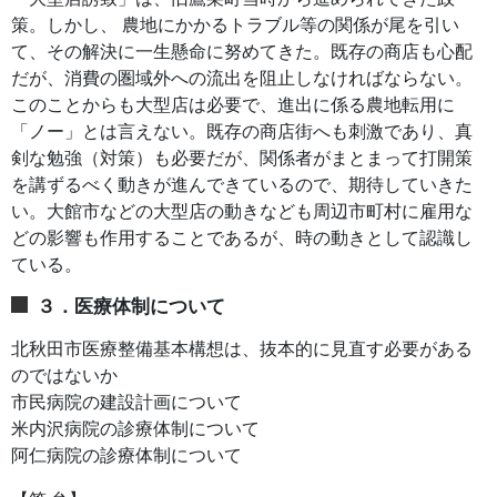
策。しかし、 農地にかかるトラブル等の関係が尾を引い
て、その解決に一生懸命に努めてきた。既存の商店も心配
だが、消費の圏域外への流出を阻止しなければならない。
このことからも大型店は必要で、進出に係る農地転用に
「ノー」とは言えない。既存の商店街へも刺激であり、真
剣な勉強（対策）も必要だが、関係者がまとまって打開策
を講ずるべく動きが進んできているので、期待していきた
い。大館市などの大型店の動きなども周辺市町村に雇用な
どの影響も作用することであるが、時の動きとして認識し
ている。
３．医療体制について
北秋田市医療整備基本構想は、抜本的に見直す必要がある
のではないか
市民病院の建設計画について
米内沢病院の診療体制について
阿仁病院の診療体制について