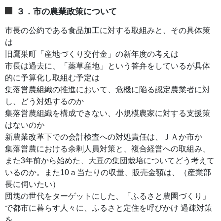
３．市の農業政策について
市長の公約である食品加工に対する取組みと、その具体策
は
旧鷹巣町「産地づくり交付金」の新年度の考えは
市長は過去に、「薬草産地」という答弁をしているが具体
的に予算化し取組む予定は
集落営農組織の推進において、危機に陥る認定農業者に対
し、どう対処するのか
集落営農組織を構成できない、小規模農家に対する支援策
はないのか
新農業改革下での会計検査への対処責任は、ＪＡか市か
集落営農における余剰人員対策と、複合経営への取組み、
また3年前から始めた、大豆の集団栽培についてどう考えて
いるのか。また10ａ当たりの収量、販売金額は、（産業部
長に伺いたい）
団塊の世代をターゲットにした、「ふるさと農園づくり」
で都市に暮らす人々に、ふるさと定住を呼びかけ 過疎対策
を