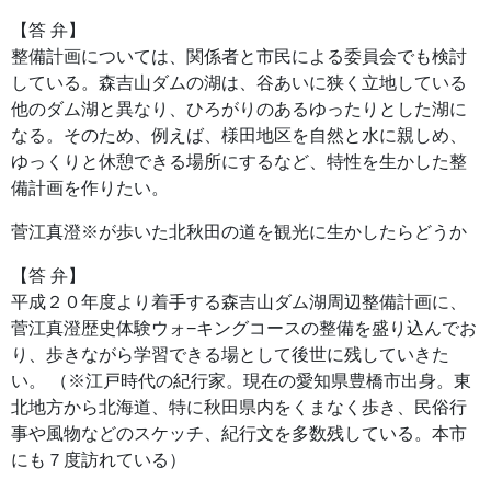
【答 弁】
整備計画については、関係者と市民による委員会でも検討
している。森吉山ダムの湖は、谷あいに狭く立地している
他のダム湖と異なり、ひろがりのあるゆったりとした湖に
なる。そのため、例えば、様田地区を自然と水に親しめ、
ゆっくりと休憩できる場所にするなど、特性を生かした整
備計画を作りたい。
菅江真澄※が歩いた北秋田の道を観光に生かしたらどうか
【答 弁】
平成２０年度より着手する森吉山ダム湖周辺整備計画に、
菅江真澄歴史体験ウォ−キングコースの整備を盛り込んでお
り、歩きながら学習できる場として後世に残していきた
い。 （※江戸時代の紀行家。現在の愛知県豊橋市出身。東
北地方から北海道、特に秋田県内をくまなく歩き、民俗行
事や風物などのスケッチ、紀行文を多数残している。本市
にも７度訪れている）