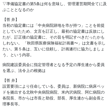
▽準備協定書の第5条は何を意味し、管理運営期間全てに及
ぶこととなるのか
【答 弁】
当初の協定書には「中央病院跡地を市が持つ」ことを前提
としていたため、文言を訂正し、最初の協定書は反故にし
たが、訂正後の協定書に、その旨を明記すべきだったかも
しれない。 「秋田県医療保険福祉計画書〜」は文書を示し
たい。第５条は、互いに信頼し、計画遂行に協力しましょ
う、という内容。
病院建設委員会に指定管理者となる予定の厚生連から委員
を選ぶ、法令上の根拠は
【答 弁】
設置要項により任命している。委員は、新病院に病床ベッ
ドを拠出する北秋中央病院病院、米内沢病院、阿仁病院の
各院長、市からは市長と助役、部長、厚生連から副会長と
理事長等。