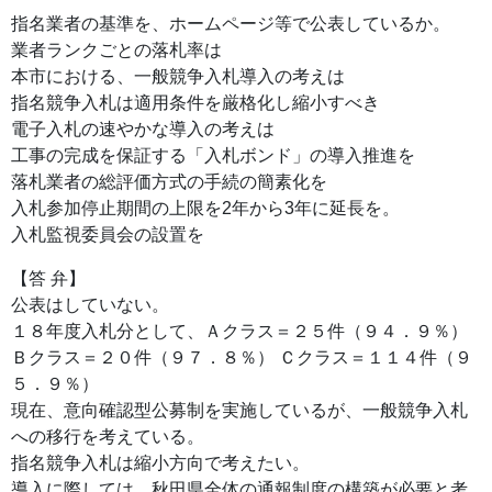
指名業者の基準を、ホームページ等で公表しているか。
業者ランクごとの落札率は
本市における、一般競争入札導入の考えは
指名競争入札は適用条件を厳格化し縮小すべき
電子入札の速やかな導入の考えは
工事の完成を保証する「入札ボンド」の導入推進を
落札業者の総評価方式の手続の簡素化を
入札参加停止期間の上限を2年から3年に延長を。
入札監視委員会の設置を
【答 弁】
公表はしていない。
１８年度入札分として、Ａクラス＝２５件（９４．９％）
Ｂクラス＝２０件（９７．８％） Ｃクラス＝１１４件（９
５．９％）
現在、意向確認型公募制を実施しているが、一般競争入札
への移行を考えている。
指名競争入札は縮小方向で考えたい。
導入に際しては、秋田県全体の通報制度の構築が必要と考