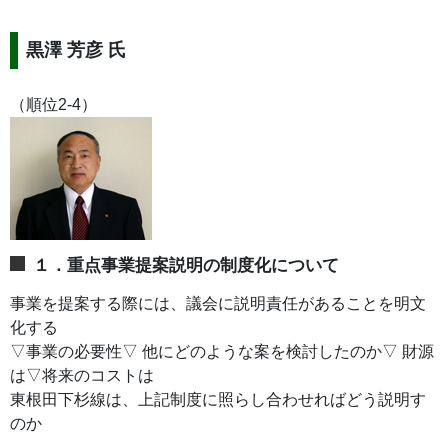
黒澤 芳彦 氏
（順位2-4）
１．重点事業提案説明の制度化について
事業を提案する際には、議会に説明責任があることを明文
化する
▽事業の必要性▽ 他にどのような案を検討したのか▽ 財源
は▽将来のコストは
東根田下杉線は、上記制度に照らし合わせればどう説明す
のか