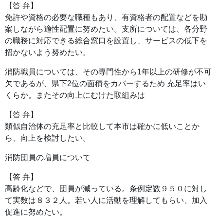
【答 弁】
免許や資格の必要な職種もあり、有資格者の配置などを勘
案しながら適性配置に努めたい。支所については、各分野
の職務に対応できる総合窓口を設置し、サービスの低下を
招かないよう努めたい。
消防職員については、その専門性から1年以上の研修が不可
欠であるが、県下2位の面積をカバーするため 充足率はい
くらか。またその向上にむけた取組みは
【答 弁】
類似自治体の充足率と比較して本市は確かに低いことか
ら、向上を検討したい。
消防団員の増員について
【答 弁】
高齢化などで、団員が減っている。条例定数９５０に対し
て実数は８３２人。若い人に活動を理解してもらい、加入
促進に努めたい。