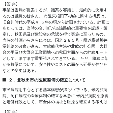
【答 弁】
事業は当局が提案するが、議案を審議し、最終的に決定す
るのは議員の皆さん。 市道東根田下杉線に関する構想は、
旧合川時代の平成４･５年の頃から計画されている。計画に
あたっては、当時の合川町が当該路線の重要性を認識・策
定し、秋田県及び建設省の承認を得て実施に至ったもの。
当時の計画からさらに今は、国道２８５号・県道鷹巣川井
堂川線の改良が進み、大館能代空港や北欧の杜公園、大野
台の里及び大野台工業団地への秋田方面からの幹線ルート
として、ますます重要視されてきている。 ただ、路線に架
かる橋梁について、安全性やコストの面から延長が伸びた
などの変更はある。
２．北秋田市の医療整備の確立について
市民病院を中心とする基本構想が揺らいでいる、米内沢病
院、阿仁病院の医療体制の確立を早急に 米内沢病院を療養
と老健施設として、市全体の福祉と医療を確立する考えは
【答 弁】