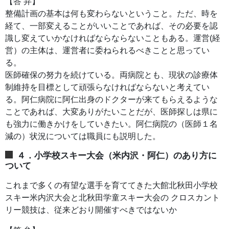
【答 弁】
整備計画の基本は何も変わらないということ。ただ、時を
経て、一部変えることがいいことであれば、その必要を認
識し変えていかなければならならないこともある。運営(経
営）の主体は、運営者に委ねられるべきことと思ってい
る。
医師確保の努力を続けている。両病院とも、現状の診療体
制維持を目標として頑張らなければならないと考えてい
る。阿仁病院に阿仁出身のドクターが来てもらえるような
ことであれば、大変ありがたいことだが、医師探しは県に
も強力に働きかけをしていきたい。阿仁病院の（医師１名
減の）状況については職員にも説明した。
４．小学校スキー大会（米内沢・阿仁）のあり方に
ついて
これまで多くの有望な選手を育ててきた大館北秋田小学校
スキー米内沢大会と北秋田学童スキー大会の クロスカント
リー競技は、従来どおり開催すべきではないか