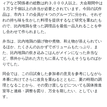
ィアなど関係者の総数は約３,０００人以上。大会期間中は
１万２千個以上の弁当が必要とされています。今回の試作
品は、市内１７の会員が４つのグループに分かれ、それぞ
れの持ち味を生かした料理を提供するなど研究を重ねたも
ので、比内地鶏を使った調理品を最低一品入れることを申
し合わせて作られました。
弁当は、比内地鶏の揚げ物や煮物、和え物が添えられてい
るほか、たくさんのおかずでボリュームもたっぷり。ま
た、比内地鶏の炊き込みごはんがメインになった弁当な
ど、県外から訪れた方たちに喜んでもらえそうなものばか
りでした。
同会では、この日試食した参加者の意見を参考にしながら
本番に向けてさらに改良を重ねるとともに、夏の時期の調
理となることから、その受け渡しなどについても国体推進
室等と連絡・調整を図り、万全を期したい、としていま
す。