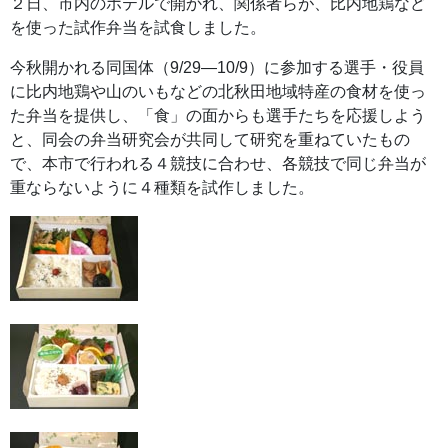
２日、市内のホテルで開かれ、関係者らが、比内地鶏など
を使った試作弁当を試食しました。
今秋開かれる同国体（9/29―10/9）に参加する選手・役員
に比内地鶏や山のいもなどの北秋田地域特産の食材を使っ
た弁当を提供し、「食」の面からも選手たちを応援しよう
と、同会の弁当研究会が共同して研究を重ねていたもの
で、本市で行われる４競技に合わせ、各競技で同じ弁当が
重ならないように４種類を試作しました。