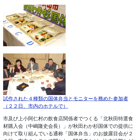
試作された４種類の国体弁当とモニターを務めた参加者
（２２日、市内のホテルで）
市及び上小阿仁村の飲食店関係者でつくる「北秋田特選食
材購入会（中嶋隆史会長）」が秋田わか杉国体での提供に
向けて取り組んでいる通称「国体弁当」のお披露目会が２