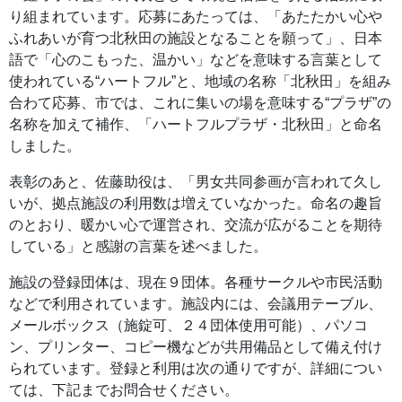
り組まれています。応募にあたっては、「あたたかい心や
ふれあいが育つ北秋田の施設となることを願って」、日本
語で「心のこもった、温かい」などを意味する言葉として
使われている“ハートフル”と、地域の名称「北秋田」を組み
合わて応募、市では、これに集いの場を意味する“プラザ”の
名称を加えて補作、「ハートフルプラザ・北秋田」と命名
しました。
表彰のあと、佐藤助役は、「男女共同参画が言われて久し
いが、拠点施設の利用数は増えていなかった。命名の趣旨
のとおり、暖かい心で運営され、交流が広がることを期待
している」と感謝の言葉を述べました。
施設の登録団体は、現在９団体。各種サークルや市民活動
などで利用されています。施設内には、会議用テーブル、
メールボックス（施錠可、２４団体使用可能）、パソコ
ン、プリンター、コピー機などが共用備品として備え付け
られています。登録と利用は次の通りですが、詳細につい
ては、下記までお問合せください。