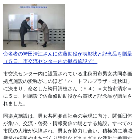
命名者の袴田清江さんに佐藤助役が表彰状と記念品を贈呈
（５日、市交流センター内の拠点施設で）
市交流センター内に設置されている北秋田市男女共同参画
拠点施設の愛称がこのほど「ハートフルプラザ・北秋田」
に決まり、命名した袴田清枝さん（５４）＝大館市清水＝
に５日、同施設で佐藤修助助役から賞状と記念品が贈呈さ
れました。
同拠点施設は、男女共同参画社会の実現に向け、関係団体
が集い、交流・啓発・情報発信の場とする施設。すべての
市民の人権が保障され、男女が協力し合い、積極的に地域
産業の振興やまちづくり活動などさまざまな活動に参画す