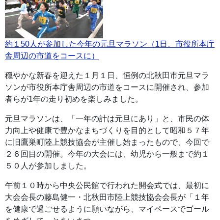
約１50人が参加した今年の元旦マラソン（1日、市役所本庁
舎周辺の市道をコースに）
穏やかな新春を迎えた１月１日、恒例の北秋田市元旦マラ
ソンが市役所本庁舎周辺の市道をコースに開催され、参加
者らが1年の走り初めを楽しみました。
元旦マラソンは、「一年の計は元旦にあり」と、市民の体
力向上や健康で豊かなまちづくりを目的として昭和５７年
に旧鷹巣町陸上競技協会が主催し始まったもので、今回で
２６回目の開催。今年の大会には、幼児から一般まで約１
５０人が参加しました。
午前１０時から中央公民館で行われた開会式では、最初に
大会会長の藤島健一・北秋田市陸上競技協会会長が「１年
を健康で過ごせるように願いながら、マイペースでゴール