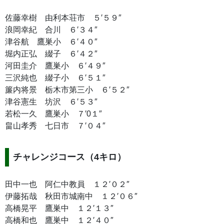
佐藤幸樹 由利本荘市 ５′５９″
浪岡幸紀 合川 ６′３４″
津谷航 鷹巣小 ６′４０″
堀内正弘 綴子 ６′４２″
河田圭介 鷹巣小 ６′４９″
三沢純也 綴子小 ６′５１″
簾内将景 栃木市第三小 ６′５２″
津谷憲生 坊沢 ６′５３″
若松一久 鷹巣小 ７′0１″
畠山孝秀 七日市 ７′０４″
チャレンジコース（4キロ）
田中一也 阿仁中教員 １２′０２″
伊藤拓哉 秋田市城南中 １２′０６″
高橋晃平 鷹巣中 １２′１３″
高橋和也 鷹巣中 １２′４０″