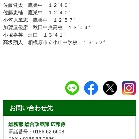
佐藤健太 鷹巣中 １２′４０″
佐藤恵輔 鷹巣中 １２′４０″
小笠原篤志 鷹巣中 １２′５７″
加賀屋俊彦 秋田中央高校 １３′０４″
小塚嘉英 沢口 １３′４１″
高坂翔人 相模原市立小山中学校 １３′５２″
お問い合わせ先
総務部 総合政策課 広報係
電話番号：0186-62-6608