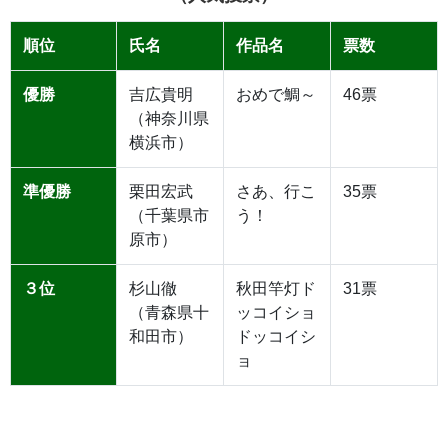
順位
氏名
作品名
票数
優勝
吉広貴明
おめで鯛～
46票
（神奈川県
横浜市）
準優勝
栗田宏武
さあ、行こ
35票
（千葉県市
う！
原市）
３位
杉山徹
秋田竿灯ド
31票
（青森県十
ッコイショ
和田市）
ドッコイシ
ョ