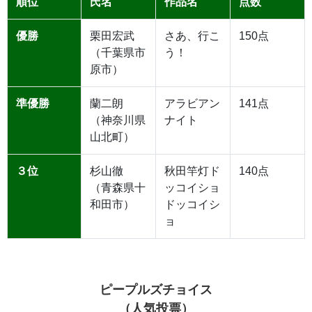
順位
氏名
作品名
点数
優勝
栗田宏武
さあ、行こ
150点
（千葉県市
う！
原市）
準優勝
蘭二朗
アラビアン
141点
（神奈川県
ナイト
山北町）
３位
杉山徹
秋田竿灯ド
140点
（青森県十
ッコイショ
和田市）
ドッコイシ
ョ
ピープルズチョイス
（人気投票）