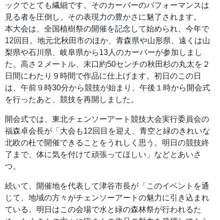
ックでとても繊細です。そのカーバーのパフォーマンスは
見る者を圧倒し、その表現力の豊かさに魅了されます。
本大会は、全国植樹祭の開催を記念して始められ、今年で
12回目。地元北秋田市のほか、青森県や山形県、遠くは山
梨県や石川県、岐阜県から13人のカーバーが参加しまし
た。高さ２メートル、末口約50センチの秋田杉の丸太を２
日間にわたり９時間で作品に仕上げます。初日のこの日
は、午前９時30分から競技が始まり、午後１時から開会式
を行ったあと、競技を再開しました。
開会式では、東北チェンソーアート競技大会実行委員会の
福森卓会長が「大会も12回目を迎え、青空と緑のきれいな
北欧の杜で開催できることをうれしく思う。明日の競技終
了まで、体に気を付けて頑張ってほしい」などとあいさ
つ。
続いて、開催地を代表して津谷市長が「このイベントを通
じて、地域の方々がチェンソーアートの魅力に引き込まれ
ている。明日はこの会場で水と緑の森林祭が行われるた