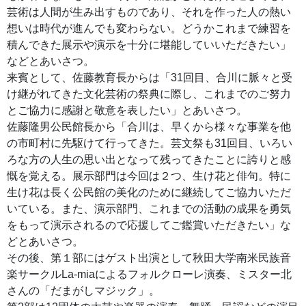
芸術は人間が生み出すものであり、それを作った人の熱い
想いは時代が進んでも変わらない。どうかこれまで練習を
積んできた展示や演示を十分に堪能していいただきたい」
などとあいさつ。
来賓として、佐藤教育長からは「31回目、合川に脈々と受
け継がれてきた文化芸術の祭典に際し、これまでのご努力
とご協力に感謝と敬意を表したい」とあいさつ。
佐藤隆男公民館長から「合川は、早くから様々な事業を他
の市町村に先駆けて行ってきた。芸文祭も31回目、いろい
ろな方の人生の思い出となって残ってきたことに誇りと感
慨を覚える。展示部門は今回は２つ、生け花と俳句。特に
生け花は長く公民館の美化のために継続してご協力いただ
いている。また、演示部門、これまでの活動の成果を勇気
をもって演示されるので応援してご鑑賞いただきたい」な
どとあいさつ。
その後、第１部にはゲスト出演として秋田大学南米民族音
楽サークルLa-miaによるフォルクローレ演奏、ミスター北
さんの「だまがしマジック」。