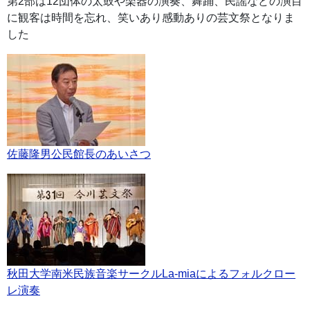
第2部は12団体の太鼓や楽器の演奏、舞踊、民謡などの演目
に観客は時間を忘れ、笑いあり感動ありの芸文祭となりま
した
佐藤隆男公民館長のあいさつ
秋田大学南米民族音楽サークルLa-miaによるフォルクロー
レ演奏