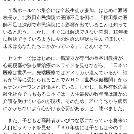
１階ホールでの集会には全校生徒が参加。はじめに渡邊
校長が、北秋田市民病院の医師不足を例に、「秋田県の医
師不足は深刻で市民病院にも影響が出ていることは知って
いると思う。しかし、すぐには解決できない問題。10年後
に解決できているように今の医療の現状を学んでほしい。
未来はあなたたちにかかっている」、とあいさつ。
セミナーでははじめに、循環器が専門の長谷川教授が、
心筋梗塞や狭心症治療のスライドを見せながら、「日本の
医療は世界一。先端医療ではアメリカが進んでいるが、誰
もが平等に受けられることでＷＨＯ（世界保健機関）から
もナンバーワンと評価されている。しかし、世界有数の高
齢化社会でっもある日本では、人生最後の数年間は誰かの
介護を受けているのが現状。そのため、若いうちから病気
にかからないよう心がける必要がある」と、述べました。
また、子どもと高齢者がいびつな形になっている将来の
人口ピラミッドを見せ、「３０年後には子どもは今の半