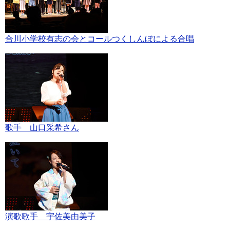
合川小学校有志の会とコールつくしんぼによる合唱
歌手 山口采希さん
演歌歌手 宇佐美由美子