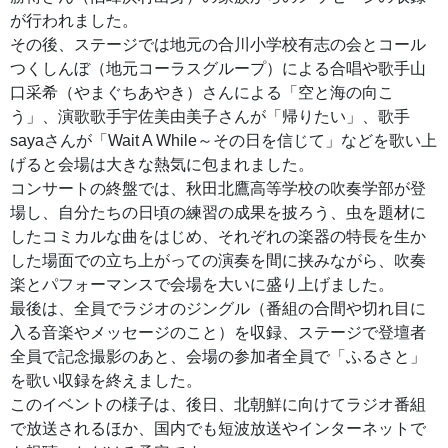
が行われました。
その後、ステージでは地元の合川小学校有志の会とコール
つくしんぼ（地元コーラスグループ）による合唱や歌手山
口采希（やまぐちあやき）さんによる「空と海の向こ
う」、演歌歌手宇佐美由美子さんが「帰りたい」、歌手
sayaさんが「Wait A While～その日を信じて」などを歌い上
げると会場は大きな熱気に包まれました。
コンサートの終盤では、秋田北鷹高等学校の吹奏学部が登
場し、自分たちの日頃の練習の成果を披ろう、虫を題材に
したコミカルな曲をはじめ、それぞれの楽器の特長を生か
した場面での立ち上がっての演奏を間に挟みながら、吹奏
楽とパフォーマンスで会場を大いに盛り上げました。
最後は、全員でラジオのジングル（番組の合間や切れ目に
入る音楽やメッセージのこと）を収録、ステージで登壇者
全員で記念撮影のあと、会場の参加者全員で「ふるさと」
を歌い収録を終えました。
このイベントの様子は、後日、北朝鮮に向けてラジオ番組
で放送されるほか、国内でも短波放送やインターネットで