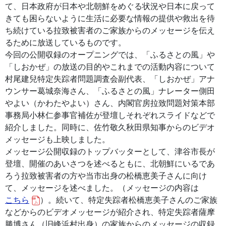
て、日本政府が日本や北朝鮮をめぐる状況や日本に戻って
きても困らないように生活に必要な情報の提供や救出を待
ち続けている拉致被害者のご家族からのメッセージを伝え
るために放送しているものです。
今回の公開収録のオープニングでは、「ふるさとの風」や
「しおかぜ」の放送の目的やこれまでの活動内容について
村尾建兒特定失踪者問題調査会副代表、「しおかぜ」アナ
ウンサー葛城奈海さん、「ふるさとの風」ナレーター側田
やよい（かわたやよい）さん、内閣官房拉致問題対策本部
事務局小林仁参事官補佐が登壇しそれぞれスライドなどで
紹介しました。同時に、佐竹敬久秋田県知事からのビデオ
メッセージも上映しました。
メッセージ公開収録のトップバッターとして、津谷市長が
登壇、開催のあいさつを述べるともに、北朝鮮にいるであ
ろう拉致被害者の方や当市出身の松橋恵美子さんに向け
て、メッセージを述べました。（メッセージの内容は
こちら
）。続いて、特定失踪者松橋恵美子さんのご家族
などからのビデオメッセージが紹介され、特定失踪者薩摩
勝博さん（旧峰浜村出身）の家族からのメッセージの収録