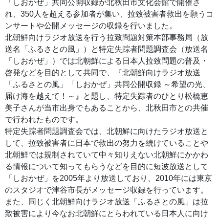
「しおかぜ」共同公開収録が北秋田市文化会館で開催さ
れ、350人を超える参加者が集い、拉致被害者救出を願うコ
ンサートや公開メッセージの収録を行いました。
北朝鮮向けラジオ放送を行う拉致問題対策本部事務局（放
送名「ふるさとの風」）と特定失踪者問題調査会（放送名
「しおかぜ」）では北朝鮮による日本人拉致問題の普及・
啓発などを目的として共同で、『北朝鮮向けラジオ放送
「ふるさとの風」「しおかぜ」共同公開収録 ～希望の光、
届け海を越えて！～』と題し、特定失踪者のひとり松橋恵
美子さんが当市出身でもあることから、北秋田市との共催
で行われたものです。
特定失踪者問題調査会では、北朝鮮に向けたラジオ放送と
して、拉致被害者に日本で救出の努力を続けていることや
北朝鮮では規制されていて中々知りえない北朝鮮にかかわ
る情報について知ってもらうなどを目的に短波放送として
「しおかぜ」を2005年より放送しており、2010年には東京
のスタジオで津谷市長がメッセージ収録を行っています。
また、同じく北朝鮮向けラジオ放送「ふるさとの風」は拉
致被害により今なお北朝鮮にとらわれている日本人に向け