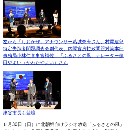
左から「しおかぜ」アナウンサー葛城奈海さん、村尾建兒
特定失踪者問題調査会副代表、内閣官房拉致問題対策本部
事務局小林仁参事官補佐、「ふるさとの風」ナレーター側
田やよい（かわたやよい）さん
津谷市長も登壇
６月30日（日）に北朝鮮向けラジオ放送「ふるさとの風」