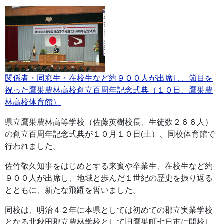
関係者・同窓生・在校生など約９００人が出席し、節目を
祝った鷹巣農林高校創立百周年記念式典（１０日、鷹巣農
林高校体育館）
県立鷹巣農林高等学校（佐藤英樹校長、生徒数２６６人）
の創立百周年記念式典が１０月１０日(土）、同校体育館で
行われました。
佐竹敬久知事をはじめとする来賓や卒業生、在校生など約
９００人が出席し、地域と歩んだ１世紀の歴史を振り返る
とともに、新たな飛躍を誓いました。
同校は、明治４２年に本県としては初めての郡立実業学校
となる北秋田郡立農林学校として旧鷹巣町七日市に開校し