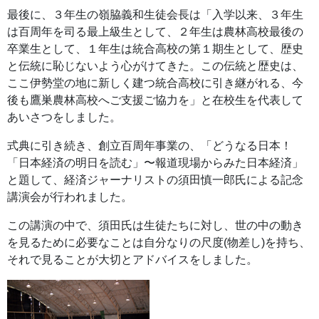
最後に、３年生の嶺脇義和生徒会長は「入学以来、３年生
は百周年を司る最上級生として、２年生は農林高校最後の
卒業生として、１年生は統合高校の第１期生として、歴史
と伝統に恥じないよう心がけてきた。この伝統と歴史は、
ここ伊勢堂の地に新しく建つ統合高校に引き継がれる、今
後も鷹巣農林高校へご支援ご協力を」と在校生を代表して
あいさつをしました。
式典に引き続き、創立百周年事業の、「どうなる日本！
「日本経済の明日を読む」〜報道現場からみた日本経済」
と題して、経済ジャーナリストの須田慎一郎氏による記念
講演会が行われました。
この講演の中で、須田氏は生徒たちに対し、世の中の動き
を見るために必要なことは自分なりの尺度(物差し)を持ち、
それで見ることが大切とアドバイスをしました。