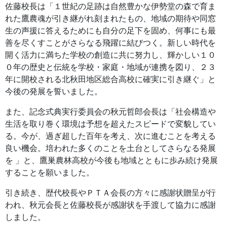
佐藤校長は「１世紀の足跡は自然豊かな伊勢堂の森で育ま
れた鷹農魂が引き継がれ刻まれたもの、地域の期待や同窓
生の声援に答えるためにも自分の足下を固め、何事にも最
善を尽くすことがさらなる飛躍に結びつく。新しい時代を
開く活力に満ちた学校の創造に共に努力し、輝かしい１０
０年の歴史と伝統を学校・家庭・地域が連携を図り、２３
年に開校される北秋田地区総合高校に確実に引き継ぐ」と
今後の発展を誓いました。
また、記念式典実行委員会の秋元哲郎会長は「社会構造や
生活を取り巻く環境は予想を超えたスピードで変貌してい
る。今が、過ぎ超した百年を考え、次に進むことを考える
良い機会。培われた多くのことを土台としてさらなる発展
を 」と、鷹巣農林高校が今後も地域とともに歩み続け発展
することを願いました。
引き続き、歴代校長やＰＴＡ会長の方々に感謝状贈呈が行
われ、秋元会長と佐藤校長が感謝状を手渡して協力に感謝
しました。