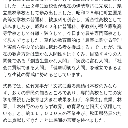
ました。大正２年に新校舎が現在の伊勢堂岱に完成し、県
立農林学校として歩み出しました。昭和２５年に町立鷹巣
高等女学校の普通科、被服科を併合し、総合性高校として
歩みましたが、昭和４２年に普通科、家政科が県立鷹巣高
等学校として分離・独立して、今日まで農林専門高校とし
て歩んできました。草創の教育目的は「農事に関する学理
と実業を学ぶその業に携わる者を養成する」でしたが、現
在の教育方針は豊かな人間性をはぐくみ、目指す４つの人
間像である「創造生豊かな人間」「実践に富む人間」「社
会に貢献できる人間」「健康明朗な人間」を確立できるよ
うな生徒の育成に努めるとしています。
式典では、佐竹知事が「文武に渡る業績は本校のみなら
ず、多くの県民の知るところであり、専門高校としての実
学を重視した教育は大きな成果を上げ、卒業生は農業、林
業、土木分野のみならず政界、教育界など幅広く活躍して
いる」と、約１６，０００人の卒業生が、秋田県発展のた
めに貢献してきたことに感謝の言葉を述べました。