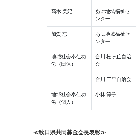
高木 美紀
あに地域福祉セ
ンター
加賀 恵
あに地域福祉セ
ンター
地域社会奉仕功
合川 松ヶ丘自治
労（団体）
会
合川 三里自治会
地域社会奉仕功
小林 節子
労（個人）
≪秋田県共同募金会長表彰≫