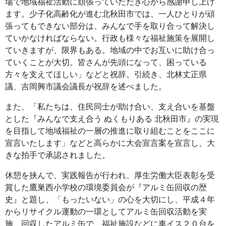
場で地域福祉活動に頑張っていただき心から感謝申し上げ
ます。少子化高齢化が進む北秋田市では、一人ひとりが頑
張ってもできない部分は、みんなで手を取り合って解決し
ていかなければならない。行政も様々な福祉施策を展開し
ていきますが、限界もある。地域の中でお互いに助け合っ
ていくことが大切。皆さんが先頭になって、困っている
方々を支えてほしい」などと祝辞。引続き、北林丈正県
議、吉岡興市議会議長が祝辞を述べました。
また、「私たちは、住民同士が助け合い、支え合いを基盤
とした『みんなで支え合う ぬくもりある 北秋田市』の実現
を目指して地域福祉の一層の推進に取り組むことをここに
宣言いたします」などと高らかに大会宣言案を宣言し、大
きな拍手で承認されました。
休憩を挟んで、実践報告が行われ、厚生労働大臣表彰を受
賞した鷹巣西小学校の環境委員会が『アルミ缶回収の歴
史』と題し、「もったいない」の心を大切にし、平成４年
からリサイクル運動の一環としてアルミ缶回収活動を実
施、回収したアルミ缶で、福祉施設などに車イス２０台を