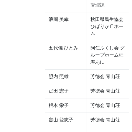
管理課
浪岡 美幸
秋田県民生協会
ひばりが丘ホー
ム
五代儀 ひとみ
阿仁ふくし会 グ
ループホーム桂
寿あに
照内 照雄
芳徳会 青山荘
疋田 憲子
芳徳会 青山荘
根本 栄子
芳徳会 青山荘
畠山 登志子
芳徳会 青山荘