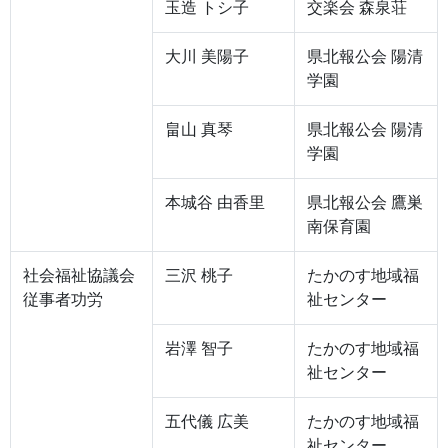
玉造 トシ子
交楽会 森泉荘
大川 美陽子
県北報公会 陽清
学園
畠山 真琴
県北報公会 陽清
学園
本城谷 由香里
県北報公会 鷹巣
南保育園
社会福祉協議会
三沢 桃子
たかのす地域福
従事者功労
祉センター
岩澤 智子
たかのす地域福
祉センター
五代儀 広美
たかのす地域福
祉センター