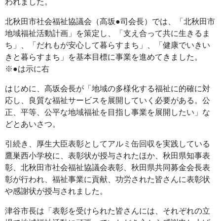
われました。
北秋田市社会福祉協議会（高坂●司会長）では、「北秋田市
地域福祉活動計画」を策定し、「支え合って共に生きるま
ち」、「だれもが安心して暮らすまち」、「健康でいきい
きと暮らすまち」を基本目標に事業を進めてきました。
※●は示に右
はじめに、高坂会長が「地域の多様化する福祉に的確に対
応し、良質な福祉サービスを展開していく必要がある。公
正、平等、公平な地域福祉を目指し事業を展開したい」な
どとあいさつ。
引続き、厚生大臣表彰としてアルミ缶回収を実践している
鷹巣西小学校に、表彰状が授与されたほか、秋田県知事表
彰、北秋田市社会福祉協議会表彰、秋田県共同募金会長表
彰が行われ、福祉事業に貢献、功労された皆さんに表彰状
や感謝状が授与されました。
津谷市長は「表彰を受けられた皆さんには、それぞれの立