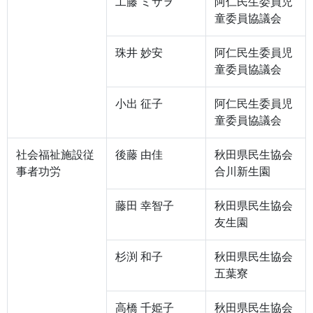
工藤 ミサヲ
阿仁民生委員児
童委員協議会
珠井 妙安
阿仁民生委員児
童委員協議会
小出 征子
阿仁民生委員児
童委員協議会
社会福祉施設従
後藤 由佳
秋田県民生協会
事者功労
合川新生園
藤田 幸智子
秋田県民生協会
友生園
杉渕 和子
秋田県民生協会
五葉寮
高橋 千姫子
秋田県民生協会