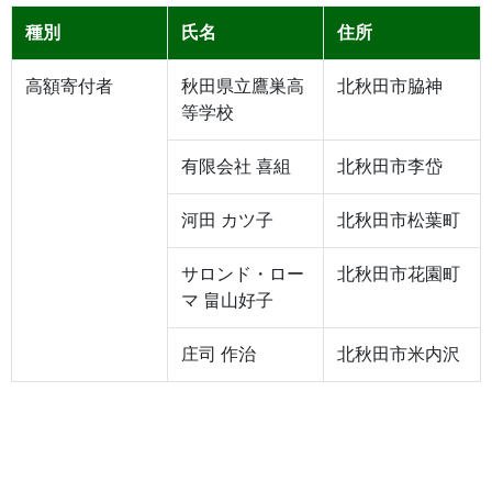
種別
氏名
住所
高額寄付者
秋田県立鷹巣高
北秋田市脇神
等学校
有限会社 喜組
北秋田市李岱
河田 カツ子
北秋田市松葉町
サロンド・ロー
北秋田市花園町
マ 畠山好子
庄司 作治
北秋田市米内沢