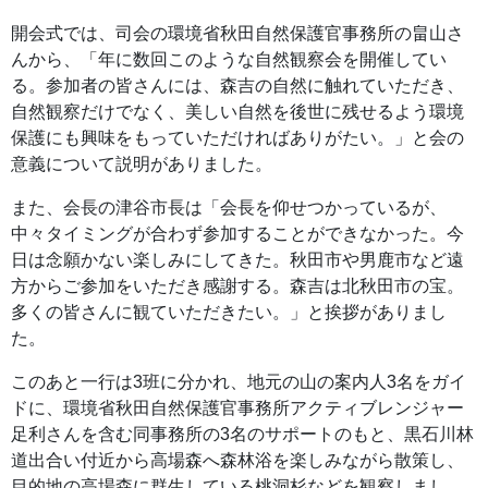
開会式では、司会の環境省秋田自然保護官事務所の畠山さ
んから、「年に数回このような自然観察会を開催してい
る。参加者の皆さんには、森吉の自然に触れていただき、
自然観察だけでなく、美しい自然を後世に残せるよう環境
保護にも興味をもっていただければありがたい。」と会の
意義について説明がありました。
また、会長の津谷市長は「会長を仰せつかっているが、
中々タイミングが合わず参加することができなかった。今
日は念願かない楽しみにしてきた。秋田市や男鹿市など遠
方からご参加をいただき感謝する。森吉は北秋田市の宝。
多くの皆さんに観ていただきたい。」と挨拶がありまし
た。
このあと一行は3班に分かれ、地元の山の案内人3名をガイ
ドに、環境省秋田自然保護官事務所アクティブレンジャー
足利さんを含む同事務所の3名のサポートのもと、黒石川林
道出合い付近から高場森へ森林浴を楽しみながら散策し、
目的地の高場森に群生している桃洞杉などを観察しまし