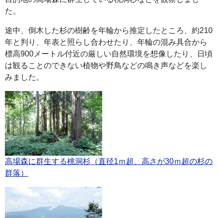
た。
途中、倒木した杉の樹齢を年輪から推定したところ、約210
年と判り、年表と照らし合わせたり、年輪の混み具合から
標高900メートル付近の厳しい自然環境を想像したり、日頃
は観ることのできない植物や野鳥などの鳴き声などを楽し
みました。
高場森に群生する桃洞杉（直径1ｍ超、高さが30ｍ超の杉の
群落）