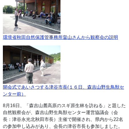
環境省秋田自然保護管事務所畠山さんから観察会の説明
開会式であいさつする津谷市長(１６日、森吉山野生鳥獣セ
ンター前）
8月16日、「森吉山麓高原のスギ原生林を訪ねる」と題した
自然観察会が、森吉山野生鳥獣センター運営協議会（会
長：津谷永光北秋田市長）主催で開催され、県内から22名
の参加申し込みがあり、会長の津谷市長も参加しました。