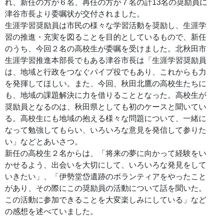
れ、新任の方が６名、再任の方が７名の計13名の奨励員に
津谷市長より委嘱状が交付されました。
生涯学習奨励員は市民の様々な学習活動を奨励し、生涯学
習の推進・充実を図ることを目的としているもので、新任
のうち、今回２名の高校生が委嘱を受けました。北秋田市
生涯学習推進本部長でもある津谷市長は「生涯学習奨励員
は、地域と行政をつなぐパイプ役でもあり、これからも力
を発揮してほしい。また、今回、秋田北鷹の高校生たちに
も、地域の課題解決に力を借りることとなった。高校生が
奨励員となるのは、秋田県としても初のケースと聞いてい
る。高校生にも地域の抱える様々な問題について、一緒に
なって勉強してもらい、いろいろな意見を発信して参りた
い」などとあいさつ。
新任の高校生２名からは、「将来の夢に向かって経験をい
かせるよう、出会いを大切にして、いろいろな発見をして
いきたい」、「伊勢堂岱遺跡のボランティアをやったこと
があり、その際にこの奨励員の活動について話を聞いた。
この活動に参加できることを大変楽しみにしている」など
の感想を述べていました。