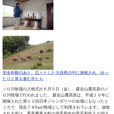
安全祈願のあと、広々とした大自然の中に放牧され、ゆっ
たりと草を食む牛たち
ノロ川牧場の入牧式が６月５日（金）、森吉山麓高原のノ
ロ川牧場で行われました。 森吉山麓高原は、平成１０年に
開催された第１２回日本ジャンボリーの会場にもなったと
ころで、現在７８haが牧場として利用されています。 放牧
される牛は、畜産農家８軒の赤毛和牛や黒毛和牛５０頭ほ