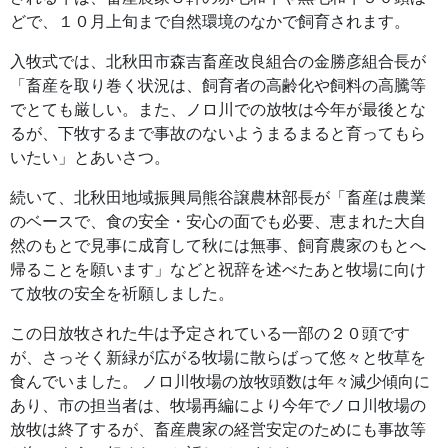
どで、１０月上旬まで自然環境のなかで飼育されます。
入牧式では、北秋田市森吉畜産改良組合の金勝彦組合長が
「畜産を取り巻く状況は、飼育者の高齢化や飼料の高騰等
でとても厳しい。また、ノロ川での放牧は今年が最後とな
るが、下牧するまで事故のないようまるまると育ってもら
いたい」とあいさつ。
続いて、北秋田地域振興局熊谷譲農林部長が「畜産は農業
のベースで、食の安全・安心の面でも必要、恵まれた大自
然のもとで見事に成育して秋には無事、飼育農家のもとへ
帰ることを願います」などと祝辞を述べたあと牧場に向け
て放牧の安全を祈願しました。
この日放牧された牛は予定されている一部の２０頭です
が、さっそく新緑が広がる牧場に散らばって悠々と牧草を
食んでいました。 ノロ川牧場の放牧頭数は年々減少傾向に
あり、市の担当者は、牧場再編により今年でノロ川牧場の
放牧は終了するが、畜産農家の経営安定のためにも事故等