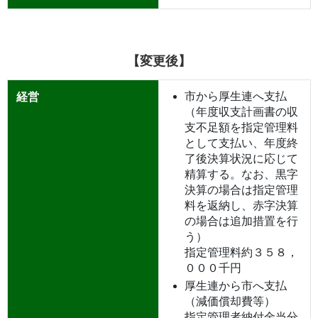
【変更後】
市から厚生連へ支払
経営
（年度収支計画書の収
支不足額を指定管理料
として支払い、年度終
了後決算状況に応じて
精算する。なお、黒字
決算の場合は指定管理
料を返納し、赤字決算
の場合は追加措置を行
う）
指定管理料約３５８，
０００千円
厚生連から市へ支払
（減価償却費等）
指定管理者納付金当分