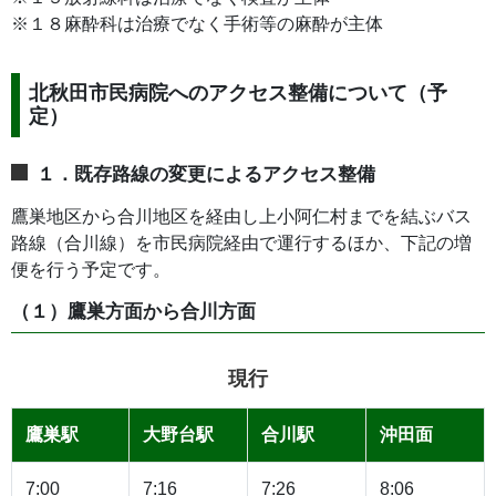
※１８麻酔科は治療でなく手術等の麻酔が主体
北秋田市民病院へのアクセス整備について（予
定）
１．既存路線の変更によるアクセス整備
鷹巣地区から合川地区を経由し上小阿仁村までを結ぶバス
路線（合川線）を市民病院経由で運行するほか、下記の増
便を行う予定です。
（１）鷹巣方面から合川方面
現行
鷹巣駅
大野台駅
合川駅
沖田面
7:00
7:16
7:26
8:06