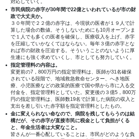
対応していく。
市民病院の赤字が30年間で22億といわれているが市の財
政で大丈夫か。
３０年間で２２億の赤字は、今現状の医者が１９人で計
算した場合の数値。そうしないためにも10月オープンま
で１人でも多くの医者を確保し、医療収入を上げ、赤字
を圧縮していかなくてはならない。毎年３億の赤字とな
れば市の財政を圧迫する。そういうことのないように厚
生連にも強く求めていくし、市としても努力していく。
指定管理料の内容は。
変更前の7，800万円の指定管理料は、医師が31名確保
されている段階で、地域救急救命センター、へき地医
療、小児医療などの政策的医療で国や県から市に入る交
付金を、指定管理料としていた。変更後の３億5，800万
円の指定管理料は、医師数19名で計算した病院の収入と
支出を差し引いた赤字額を指定管理料としたもの。
金に変えられない命なので、病院を残してもらうのは結
構だが、その赤字が直接市民に税金として負担がくる
と、年金生活者は大変なこと。
皆さんが一番心配していることは、市民がどのような負