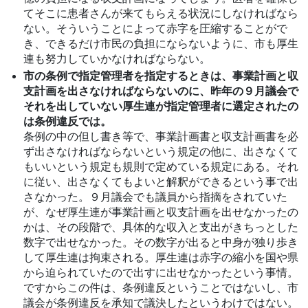
てそこに患者さんが来てもらえる状況にしなければなら
ない。そういうことによって赤字を圧縮することがで
き、できるだけ市民の負担にならないように、市も厚生
連も努力していかなければならない。
市の条例で指定管理者を指定するときは、事業計画と収
支計画を出さなければならないのに、昨年の９月議会で
それを出していない厚生連が指定管理者に選定されたの
は条例違反では。
条例の中の但し書き等で、事業計画書と収支計画書を必
ず出さなければならないという規定の他に、出さなくて
もいいという規定も規則で定めている規定にある。それ
に従い、出さなくてもよいと解釈ができるという事で出
さなかった。９月議会でも議員から指摘をされていた
が、なぜ厚生連が事業計画と収支計画を出せなかったの
かは、その段階で、具体的な収入と支出がきちっとした
数字で出せなかった。その数字が出ると中身が独り歩き
して厚生連は拘束される。厚生連は赤字の縮小を国や県
から迫られていたので出すに出せなかったという事情。
ですからこの件は、条例違反ということではないし、市
議会が条例違反を承知で議決したというわけではない。