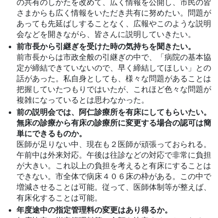
の共有のしかたを改めて、広く情報を公開し、市民の皆
さまからも広く情報をいただき共有に努めたい。問題が
あっても先延ばしすることなく、広報やこのような説明
会などを開きながら、皆さんに説明していきたい。
前市長から引継ぎを受けた時の気持ちを聞きたい。
前市長からは市政全般の引継ぎの中で、「病院の基本協
定が締結できていないので、早く締結してほしい」との
話があった。私自身としても、様々な問題があることは
把握していたつもりではいたが、これほど色々な問題が
複雑になっているとは思わなかった。
前の説明会では、阿仁診療所を有床にしてもらいたい。
無床の診療から有床の診療所に変更する場合の認可は簡
単にできるものか。
医師が足りない中、現在も２医師が頑張っておられる。
午前中は外来対応。午後は往診などの対応で非常に負担
が大きい。これ以上の負担を考えると有床にすることは
できない。市全体で病床４０６床の枠がある。この中で
増減させることは可能。従って、医師体制等が整えば、
有床化することは可能。
年度途中の指定管理料の変更はあり得るか。