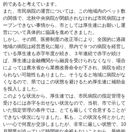
的であると考えています。
また、市民病院の運営については、この地域内のベット数
の関係で、北秋中央病院が閉鎖されなければ市民病院はオ
ープンできない事情から、市としては厚生連にお願いし運
営について具体的に協議を進めてきました。
しかし、その間、医療制度の改正等により、全国的に過疎
地域の病院は経営悪化に陥り、県内で９つの病院を経営し
ている厚生連も赤字年度が続き、３年連続で赤字が続け
ば、厚生連は金融機関から融資を受けられなくなり、場合
によっては農水省から業務改善命令が下され、病院を続け
られない可能性もありました。そうなると地域に病院がな
くなるので、県ではこの状態を避けるため厚生連に補助金
を投入しました。
このような状況から、厚生連では、市民病院の指定管理を
受けるには赤字を出せない状況なので、当初、市で示して
いた指定管理の条件では、とても厳しくて合意することが
できない状況になりました。私も、この状況を何とかした
い一心で何度か交渉しましたが、非常に厳しい状態で、10
月開業が迫っていて時間的な余裕もないことから、最終的