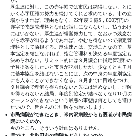
か。
厚生連に対し、この赤字幅では市民は納得しない、とに
かく赤字圧縮の努力を続けてくれと求めている。市の立
場からすれば、理由もなく、22年度３億5，800万円の
赤字で指定管理料となれば話しにならないし、払うわけ
にはいかない。厚生連が経営努力して、なおかつ残念な
がら赤字が出るようであれば、やむを得ないので指定管
理料として負担する。厚生連とは、交渉ごとなので、基
本協定を結ばなければ、指定管理料を決める年度協定も
決められない。リミット的には９月議会に指定管理料の
予算提案をしたいと市長が説明したが、少なくとも７月
に基本協定を結ばないことには、次の中身の年度別協定
にも入ることができなくなる。８月までに目途をつけ、
９月議会で理解を得られないと先には進めないし、理解
を得られないと結局、年度別協定が結べなくなり10月の
オープンができないという最悪の事態は何としても避け
たいので、皆さんのご理解をお願いします。
市民病院ができたとき、米内沢病院からも医者が市民病
院にいくのか。
今のところ、そういう計画はありません。
県では、北秋田市の病院をどうしたいのか。