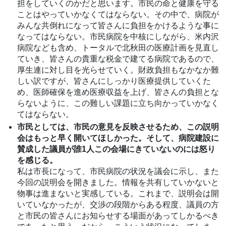
担をしていくのかだと思います。市民の命と健康を守る
ことはやっていかなくてはならない。その中で、病院が
みんな共倒れになって皆さんに負担をかけるような事に
なってはならない。市民病院を中核にしながら、米内沢
病院なども含め、トータルで北秋田の医療計画を見直し
ていき、皆さんの貴重な税金で建てる病院であるので、
厚生連に対し目を光らせていく。財政負担もなかなか難
しい訳ですが、皆さんにしっかり医療提供していくた
め、医師確保を進め医療収益を上げ、皆さんの負担とな
らないように、この難しい課題に立ち向かっていかなく
てはならない。
市民としては、市民の意見を反映させるため、この説明
会はもっと早く開いてほしかった。そして、病院建設に
賛成した議員が誰1人この会場にきていないのには怒り
を感じる。
私は市長になって、市民病院の状況を議会に示し、また
今回の説明会を開きました。情報を共有していかないと
物事は進まないと実感している。これまで、説明会は開
いていなかったが、交渉の段階からある程度、議員の方
と市民の皆さんにお知らせする場面があってしかるべき