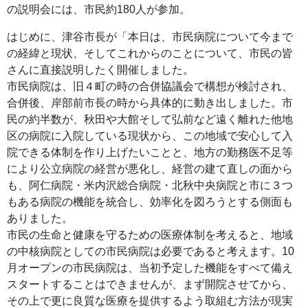
の説明会には、市民約180人が参加。
はじめに、津谷市長が「本日は、市民病院について今まで
の経緯と現状、そしてこれからのことについて、市民の皆
さんに直接説明したく開催しました。
市民病院は、旧４町の時の合併協議会で構想が検討され、
合併後、岸部前市長の時から具体的に動き出しました。市
民の約半数が、秋田や大館そして弘前など遠く離れた他地
区の病院に入院している現状から、この地域で安心して入
院できる体制を作り上げたいことと、地方の勤務医不足等
により公立病院の経営が悪化し、経営の建て直しの面から
も、阿仁病院・米内沢総合病院・北秋中央病院と市に３つ
もある病院の機能を統合し、効率化を図ろうとする側面も
ありました。
市民の生命と健康を守るための医療体制を考えると、地域
の中核病院としての市民病院は必要であると考えます。10
月オープンの市民病院は、当初予定した機能をすべて備え
スタートすることはできませんが、まず開院させてから、
その上で更に良質な医療を提供するよう取組む方法が現実