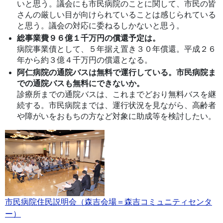
いと思う。議会にも市民病院のことに関して、市民の皆
さんの厳しい目が向けられていることは感じられている
と思う。議会の対応に委ねるしかないと思う。
総事業費９６億１千万円の償還予定は。
病院事業債として、５年据え置き３０年償還。平成２６
年から約３億４千万円の償還となる。
阿仁病院の通院バスは無料で運行している。市民病院ま
での通院バスも無料にできないか。
診療所までの通院バスは、これまでどおり無料バスを継
続する。市民病院までは、運行状況を見ながら、高齢者
や障がいをおもちの方など対象に助成等を検討したい。
市民病院住民説明会（森吉会場＝森吉コミュニティセンタ
ー）