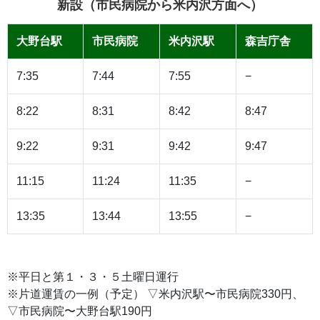
新設（市民病院から米内沢方面へ）
大野台駅
市民病院
米内沢駅
森吉庁舎
7:35
7:44
7:55
−
8:22
8:31
8:42
8:47
9:22
9:31
9:42
9:47
11:15
11:24
11:35
−
13:35
13:44
13:55
−
※平日と第１・３・５土曜日運行
※片道運賃の一例（予定） ▽米内沢駅〜市民病院330円、
▽市民病院〜大野台駅190円