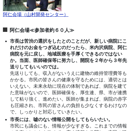
阿仁会場（山村開発センター）
阿仁会場≪参加者約６０人≫
市長は苦渋の選択をしたとのことだが、新しい病院にこ
れだけのお金をつぎ込むのだったら、米内沢病院、阿仁
病院を元に戻し、地域医療を手厚くできるのではない
か。当面、医師確保等に努力し、開院を２年から３年先
送りしてもいいのでは。
先送りしても、収入がないうえに建物の維持管理費等も
かかる。市民の皆さんの健康を守るためには、適切とは
いえない。未来永劫に現在の体制であれば、病院を建て
た意味がないので、医師確保を、厚生連、県、市が連携
して粘り強く、進めたい。医師が集まれば、病院の赤字
も圧縮され、市民の皆さんの負担も少なくするわけなの
で、しっかりと対応していきたい。
市長には、嘘のない情報公開をしてもらいたい。
市民にも議会にも、情報が少なすぎる。これまでの情報