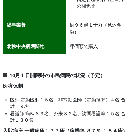
の間免除
総事業費
約９６億１千万（見込金
額）
北秋中央病院跡地
評価額で購入
10月１日開院時の市民病院の状況（予定）
医療体制
医師 常勤医師１５名、非常勤医師（常勤換算）４名 合
計１９名
看護師 病棟８３名、外来３２名、訪問看護等１５名 合
計１３０名
入院病床 一般病床１７７床（稼働率 ８７％ １５４床）