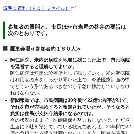
説明会資料（ＰＤＦファイル）
参加者の質問と、市長ほか市当局の答弁の要旨は
次のとおりです。
鷹巣会場≪参加者約１８０人≫
阿仁病院、米内沢病院を地域に残こした上で、市民病院
を運営すると理解してよいか。
阿仁病院は無床の診療所として残していく。米内沢病院
は利用者の声をしっかり聞いた上で、今後医療計画の中
でどういう形であるべきなのか早急に検討していかなけ
ればならない。
新聞報道では、市民病院は30年間で22億の赤字が出て、
それを市が穴埋めすると報道されていたが、そうなると
負担は住民が支払う結果になるのでは。
今の状況のままで、医師確保も努力もしないで、ただ厚
生連に下駄を預けていている状況であれば、30年間で22
億の負担になる収支計画になってしまう。医者を確保し