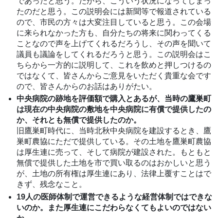
であったと思う。だから、こういう状況になってしまっ
たのだと思う。この説明会には新聞等で報道されている
ので、市民の方々は大変注目していると思う。この会場
に来られなかった方も、自分たちの将来に関わってくる
ことなので声を上げてくれるだろうし、その声を聞いて
議員も議論をしてくれるだろうと思う。この説明会はこ
ちらから一方的に説明して、これを飲めと押しつけるの
ではなくて、皆さんからご意見をいただく貴重な会です
ので、皆さんからのお話はありがたい。
中央病院の跡地を評価額で購入とあるが、当時の鷹巣町
は現在の中央病院の敷地を中央病院に有償で提供したの
か、それとも無償で提供したのか。
旧鷹巣町時代に、当時北秋中央病院を建設するとき、鷹
巣町農協にただで提供している。その土地を鷹巣町農協
は厚生連に売って、そして病院が建設された。もともと
無償で提供した土地を市で買い取るのはおかしいと思う
が、土地の所有権は厚生連にあり、法律上覆すことはで
きず、残念なこと。
19人の医師体制で運営できるような経営体制ではできな
いのか。また厚生連にこだわらなくてもよいのではない