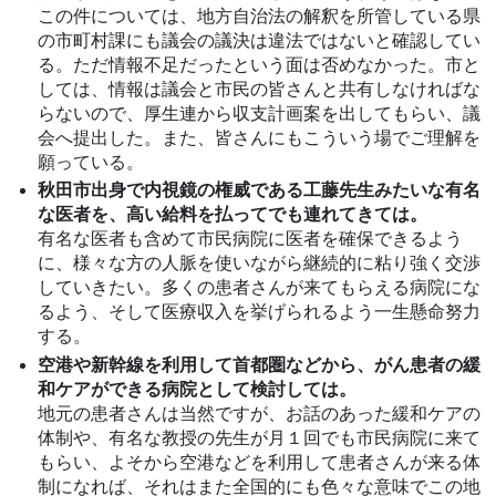
この件については、地方自治法の解釈を所管している県
の市町村課にも議会の議決は違法ではないと確認してい
る。ただ情報不足だったという面は否めなかった。市と
しては、情報は議会と市民の皆さんと共有しなければな
らないので、厚生連から収支計画案を出してもらい、議
会へ提出した。また、皆さんにもこういう場でご理解を
願っている。
秋田市出身で内視鏡の権威である工藤先生みたいな有名
な医者を、高い給料を払ってでも連れてきては。
有名な医者も含めて市民病院に医者を確保できるよう
に、様々な方の人脈を使いながら継続的に粘り強く交渉
していきたい。多くの患者さんが来てもらえる病院にな
るよう、そして医療収入を挙げられるよう一生懸命努力
する。
空港や新幹線を利用して首都圏などから、がん患者の緩
和ケアができる病院として検討しては。
地元の患者さんは当然ですが、お話のあった緩和ケアの
体制や、有名な教授の先生が月１回でも市民病院に来て
もらい、よそから空港などを利用して患者さんが来る体
制になれば、それはまた全国的にも色々な意味でこの地