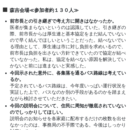
森吉会場≪参加者約１３０人≫
前市長との引き継ぎで考え方に開きはなかったか。
医者が集まらないというのは認識していた。引き継ぎの
際、前市長からは厚生連と基本協定をまだ結んでいない
ので早く結んでほしいということだった。結べないでい
る理由として、厚生連は市に対し負担を求めいるので、
前市長は負担を出さない方針できていたので協定が結べ
ていなかった。私は、協定を結べない原因を解決してい
かないと前には進まないと実感した。
今回示された意外に、各集落を通るバス路線は考えてい
るか。
予定されているバス路線は、今年度いっぱい運行状況を
実証した上で、バスなのか別の手段があるのかを踏まえ
ながら検討させていただきたい。
今回の説明会について、住民に周知が徹底されていない
のでしっかりしてほしい。
説明会のお知らせを各家庭に配布するだけの枚数を出せ
なかったのは、事務局の不手際である。今後はしっかり