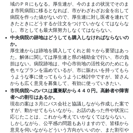
域のＰＲにもなる。厚生連が、今のままの状況でそのま
ま市民病院に移るとなれば、市がわざわざお金を出して
病院を作った値がないので、厚生連に対し医者を連れて
きたときにどうするか注文をつけていかなくてはならな
し、市としても最大限努力しなくてはならない。
中央病院の跡地はどうしても購入しなければならないの
か。
厚生連からは跡地を購入してくれと前々から要望はあっ
た。解体に関しては厚生連と県の補助金で行い、市の負
担はない。病院跡地は、中心市街地の活性化のためにも
色々なプランを温めているが、市に賑わいを持ってもら
うような事に使ってもらうように検討中ですが、皆さん
からも広く意見を募集して、有効に使っていきたい。
市民病院へのバスは鷹巣駅から４４０円。高齢者や障害
者への割引はあるか。
現在の案は３月にバス会社と協議しながら作成した案で
すが、動かせてもらいながら、お話のあった件や状況に
応じたことは、これから考えていかなくてはならない。
しかしながら、公平感の問題もありますので、皆様から
意見を伺いながらどういう方向がいいのか、また割引や