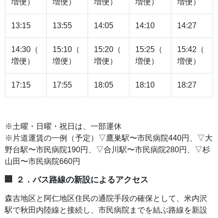
増便）
増便）
増便）
増便）
増便）
13:15
13:55
14:05
14:10
14:27
14:30（
15:10（
15:20（
15:25（
15:42（
増便）
増便）
増便）
増便）
増便）
17:15
17:55
18:05
18:10
18:27
※土曜・日曜・祝日は、一部運休
※片道運賃の一例（予定）▽鷹巣駅〜市民病院440円、▽大
野台駅〜市民病院190円、▽合川駅〜市民病院280円、▽杉
山田〜市民病院660円
２．バス路線の新設によるアクセス
森吉地区と阿仁地区住民の通院手段の確保として、米内沢
駅で秋田内陸線と接続し、市民病院までを結ぶ路線を新設