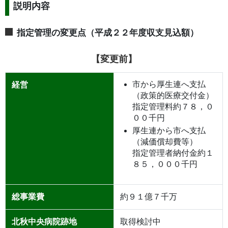
説明内容
指定管理の変更点（平成２２年度収支見込額）
【変更前】
市から厚生連へ支払
経営
（政策的医療交付金）
指定管理料約７８，０
００千円
厚生連から市へ支払
（減価償却費等）
指定管理者納付金約１
８５，０００千円
総事業費
約９１億７千万
北秋中央病院跡地
取得検討中